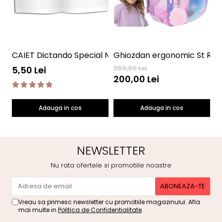
CAIET Dictando Special NumLit CD
Ghiozdan ergonomic St Right
S
250,00 Lei
45
5,50 Lei
200,00 Lei
3
Adauga in cos
Adauga in cos
NEWSLETTER
Nu rata ofertele si promotiile noastre
Vreau sa primesc newsletter cu promotiile magazinului. Afla
mai multe in
Politica de Confidentialitate