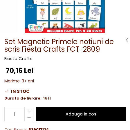
Set Magnetic Primele notiuni de
scris Fiesta Crafts FCT-2809
Fiesta Crafts
70,16 Lei
Marime
:
3+ ani
IN STOC
Durata de livrare:
48 H
Adauga in cos
Cod Produs:
B39017124