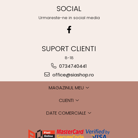
SOCIAL
Urmareste-ne in social media
SUPORT CLIENTI
8-18
0734740441
office@siashop.ro
MAGAZINUL MEU
CLIENTI
DATE COMERCIALE