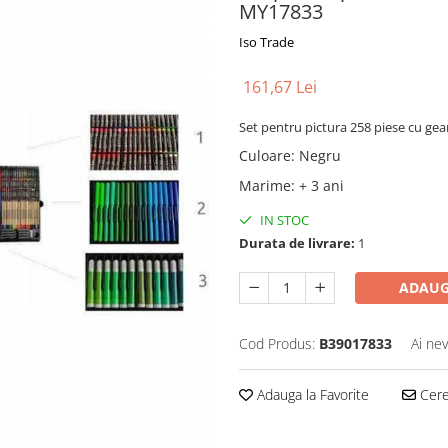
MY17833
Iso Trade
161,67 Lei
Set pentru pictura 258 piese cu gea
Culoare
:
Negru
Marime
:
+ 3 ani
IN STOC
Durata de livrare:
1
ADAUG
Cod Produs:
B39017833
Ai nev
Adauga la Favorite
Cere 