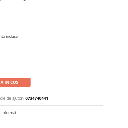
nta inclusa
A IN COS
oie de ajutor?
0734740441
informatii