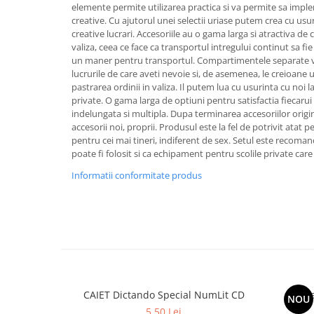
elemente permite utilizarea practica si va permite sa imple
creative. Cu ajutorul unei selectii uriase putem crea cu usur
creative lucrari. Accesoriile au o gama larga si atractiva de c
valiza, ceea ce face ca transportul intregului continut sa fie 
un maner pentru transportul. Compartimentele separate va 
lucrurile de care aveti nevoie si, de asemenea, le creioane u
pastrarea ordinii in valiza. Il putem lua cu usurinta cu noi la
private. O gama larga de optiuni pentru satisfactia fiecarui u
indelungata si multipla. Dupa terminarea accesoriilor origi
accesorii noi, proprii. Produsul este la fel de potrivit atat p
pentru cei mai tineri, indiferent de sex. Setul este recoman
poate fi folosit si ca echipament pentru scolile private care
Informatii conformitate produs
CAIET Dictando Special NumLit CD
Ca
NOU
5,50 Lei