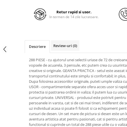
Retur rapid si usor.
In termen de 14 zile lucratoare.
Review-uri
(0)
Descriere
288 PIESE - cu ajutorul unei selectii uriase de 72 de creioane
vopsele de acuarela, 3 pensule, etc putem crea cu usurinta 
creative si originale. GEANTA PRACTICA - setul este asezat in
transportul continutului este simplu si confortabil; in plu
Dupa folosirea accesoriilor originale, puteti umple valiza cu
USOR - compartimentele separate ofera acces usor si rapid 
protectia si pastrarea ordinii in valiza; il putem lua cu usurin
cursuri private. UNIVERSAL - produsul este potrivit pentru 
persoanele in varsta, cat si de cei mai tineri, indiferent d
uz individual acasa si poate fi folosit si ca echipament pent
cursuri de desen. Un set mare de pictura si desen este un
aventura artistica atat pentru pasionati, cat si pentru artis
functional si cuprinde un total de 288 piese utile cu o val