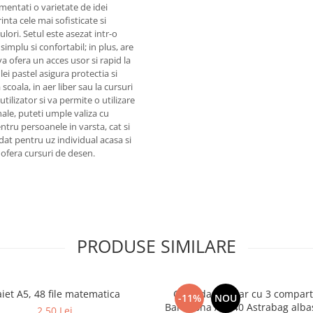
mentati o varietate de idei
inta cele mai sofisticate si
ulori. Setul este asezat intr-o
simplu si confortabil; in plus, are
ofera un acces usor si rapid la
lei pastel asigura protectia si
 scoala, in aer liber sau la cursuri
tilizator si va permite o utilizare
nale, puteti umple valiza cu
entru persoanele in varsta, cat si
dat pentru uz individual acasa si
 ofera cursuri de desen.
PRODUSE SIMILARE
iet A5, 48 file matematica
Ghiozdan școlar cu 3 compar
-11%
NOU
Barcelona AB3
2,50 Lei