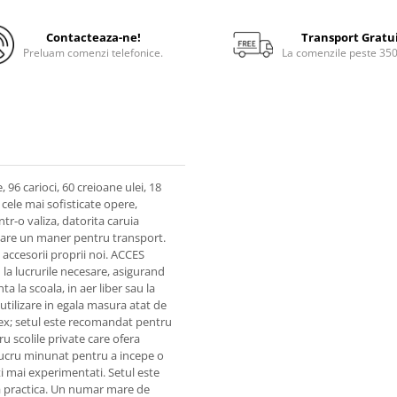
Contacteaza-ne!
Transport Gratu
Preluam comenzi telefonice.
La comenzile peste 35
, 96 carioci, 60 creioane ulei, 18
cele mai sofisticate opere,
tr-o valiza, datorita caruia
s, are un maner pentru transport.
 accesorii proprii noi. ACCES
la lucrurile necesare, asigurand
ta la scoala, in aer liber sau la
utilizare in egala masura atat de
e sex; setul este recomandat pentru
ru scolile private care ofera
 lucru minunat pentru a incepe o
ti mai experimentati. Setul este
iza practica. Un numar mare de