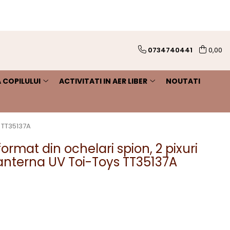
0734740441
0,00
 COPILULUI
ACTIVITATI IN AER LIBER
NOUTATI
s TT35137A
format din ochelari spion, 2 pixuri
i lanterna UV Toi-Toys TT35137A