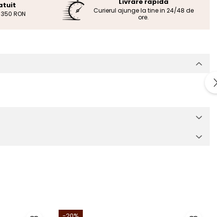
Livrare rapida
atuit
Curierul ajunge la tine in 24/48 de
e 350 RON
ore.
-20%