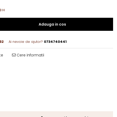
8 H
Adauga in cos
32
Ai nevoie de ajutor?
0734740441
te
Cere informatii