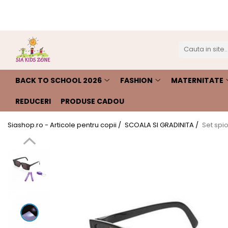
BACK TO SCHOOL 2026
FASHION
MATERNITATE
JOCURI SI JUCARII
SCOALA SI GRADINITA
CAMERA COPILULUI
ACTIVITATI IN AER LIBER
Ghiozdane scoala
HUNTRIX K-POP
Genti
Casute papusi
Ghiozdane
Patuturi
Accesorii pentru petrecere
Accesorii Beauty
Prosop de baie
Jucarii de rol
Penare
Patururi Baieti
Farfurii
Ghiozdane troler pentru scoala
BACK TO SCHOOL 2026
FASHION
MATERNITATE
Patuturi Fetite
Șervețele
Penare
Posete-genti
Machiaj
Umbrele
REDUCERI
PRODUSE CADOU
Instrumente de scris si desenat
Siashop.ro - Articole pentru copii /
SCOALA SI GRADINITA /
Set spio