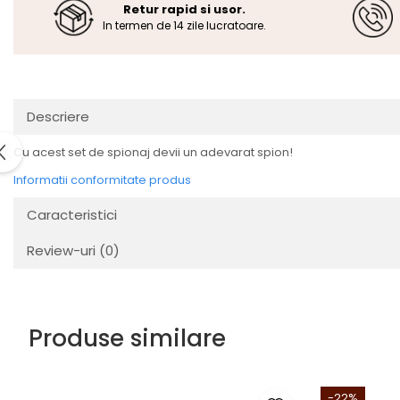
Retur rapid si usor.
In termen de 14 zile lucratoare.
Descriere
Cu acest set de spionaj devii un adevarat spion!
Informatii conformitate produs
Caracteristici
Review-uri
(0)
Produse similare
-22%