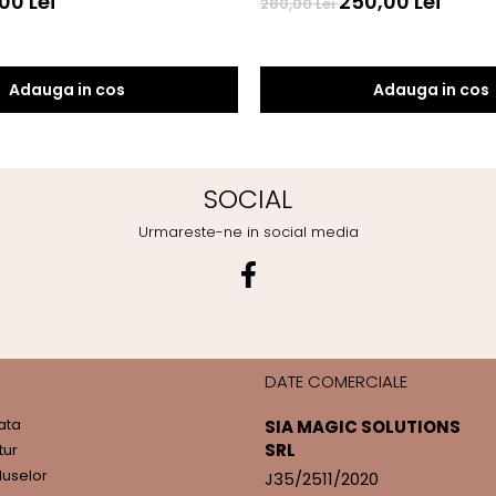
00 Lei
250,00 Lei
280,00 Lei
Adauga in cos
Adauga in cos
SOCIAL
Urmareste-ne in social media
DATE COMERCIALE
ata
SIA MAGIC SOLUTIONS
SRL
tur
duselor
J35/2511/2020