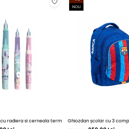
NOU
h,cu radiera si cerneala termosensibila, pastel