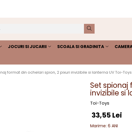
JOCURI SI JUCARII
SCOALA SI GRADINITA
CAMERA
naj format din ochelari spion, 2 pixuri invizibile si lanterna UV Toi-Toy
Set spionaj 
invizibile s
Toi-Toys
33,55 Lei
Marime
:
6 ANI