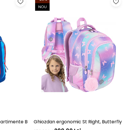
NOU
Ghiozdan ergonomic St Right, Butterfly
Ghiozdan școlar cu 3 compartimente Barcelona AB340 Astrabag albastru/rosu