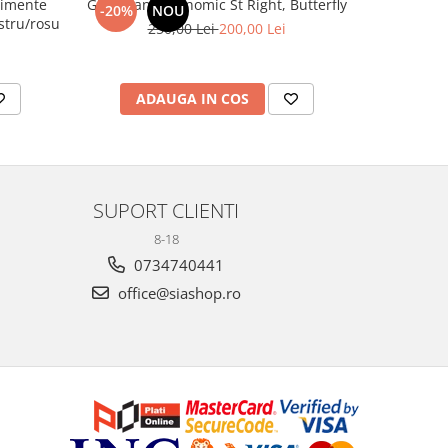
timente
Ghiozdan ergonomic St Right, Butterfly
Penar 1 comp
-20%
NOU
-13%
40 Astrabag albastru/rosu
250,00 Lei
200,00 Lei
ADAUGA IN COS
V
SUPORT CLIENTI
8-18
0734740441
office@siashop.ro