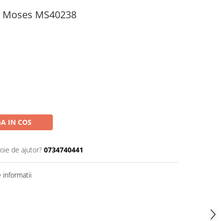
ri Moses MS40238
A IN COS
oie de ajutor?
0734740441
informatii