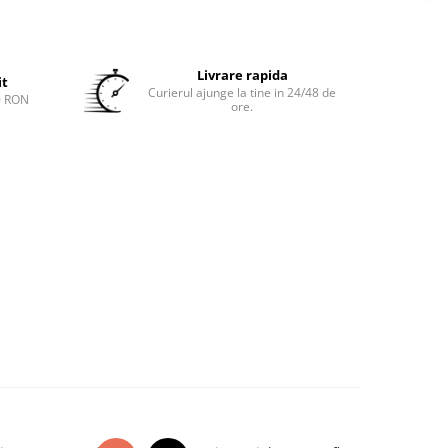
Livrare rapida
it
Curierul ajunge la tine in 24/48 de
0 RON
ore.