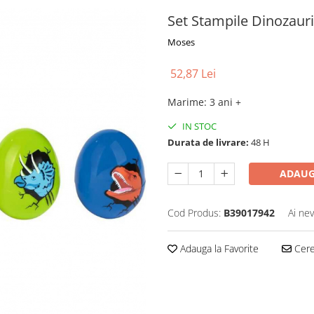
Set Stampile Dinozau
Moses
52,87 Lei
Marime
:
3 ani +
IN STOC
Durata de livrare:
48 H
ADAUG
Cod Produs:
B39017942
Ai nev
Adauga la Favorite
Cere 