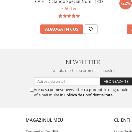
CAIET Dictando Special NumLit CD
Stilo
-22%
5,50 Lei
ADAUGA IN COS
NEWSLETTER
Nu rata ofertele si promotiile noastre
Vreau sa primesc newsletter cu promotiile magazinului.
Afla mai multe in
Politica de Confidentialitate
MAGAZINUL MEU
CLIENTI
Termeni si Conditii
Metode de