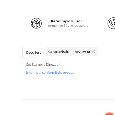
Retur rapid si usor.
In termen de 14 zile lucratoare.
Caracteristici
Review-uri
(0)
Descriere
Set Stampile Dinozauri
Informatii conformitate produs