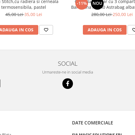
u Stitch,cu radiera si cerneala
Ghiozdan școlar cu 3 compar
-11%
NOU
termosensibila, pastel
Barcelona AB3
45,00 Lei
35,00 Lei
280,00 Lei
250,00 Lei
ADAUGA IN COS
ADAUGA IN COS
SOCIAL
Urmareste-ne in social media
DATE COMERCIALE
 Plata
SIA MAGIC SOLUTIONS SRL