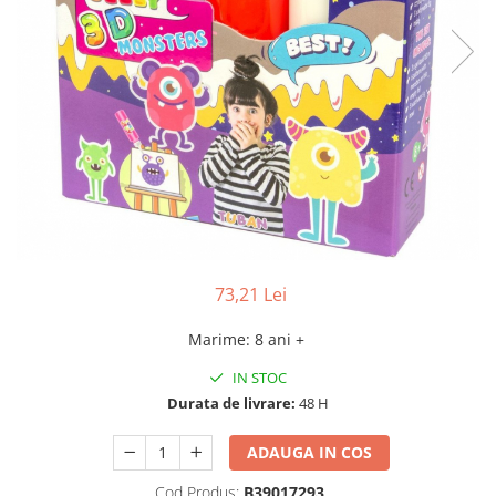
73,21 Lei
Marime
:
8 ani +
IN STOC
Durata de livrare:
48 H
ADAUGA IN COS
Cod Produs:
B39017293