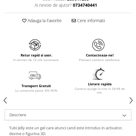
Ai nevoie de ajutor?
0734740441
Adauga la Favorite
Cere informatii
Retur rapid si usor.
Contacteaza-ne!
In termen de 14 zile lucratoare.
Preluam comenzi telefonice.
Livrare rapida
Transport Gratuit
Curierul ajunge la tine in 24/48 de
La comenzile peste 350 RON
ore.
Descriere
Tubi Jelly este un gel care atunci cand este introdus in activator,
devine o figurina 3D.