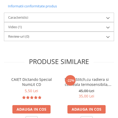
Informatii conformitate produs
Caracteristici
Video
(1)
Review-uri
(0)
PRODUSE SIMILARE
CAIET Dictando Special
Stilou Stitch,cu radiera si
-22%
NumLit CD
cerneala termosensibila,
pastel
5,50 Lei
45,00 Lei
35,00 Lei
ADAUGA IN COS
ADAUGA IN COS