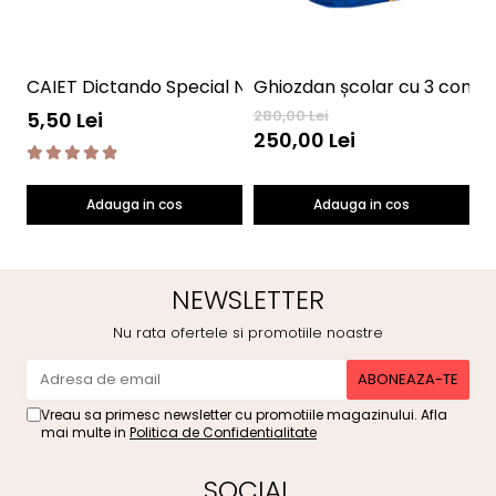
CAIET Dictando Special NumLit CD
G
280,00 Lei
25
5,50 Lei
250,00 Lei
2
Adauga in cos
Adauga in cos
NEWSLETTER
Nu rata ofertele si promotiile noastre
Vreau sa primesc newsletter cu promotiile magazinului. Afla
mai multe in
Politica de Confidentialitate
SOCIAL