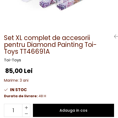
Set XL complet de accesorii
pentru Diamond Painting Toi-
Toys TT46691A
Toi-Toys
85,00 Lei
Marime
:
3 ani
IN STOC
Durata de livrare:
48 H
Adauga in cos