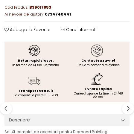
Cod Produs:
B39017853
Ai nevoie de ajutor?
0734740441
Adauga la Favorite
Cere informatii
Retur rapid si usor.
Contacteaza-ne!
In termen de 14 zile lucratoare.
Preluam comenzi telefonice.
Livrare rapida
Transport Gratuit
Curierul ajunge la tine in 24/48
La comenzile peste 350 RON
de ore.
Descriere
Set XL complet de accesorii pentru Diamond Painting