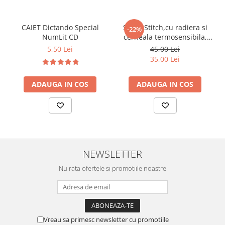
CAIET Dictando Special
Stilou Stitch,cu radiera si
-22%
NumLit CD
cerneala termosensibila,
pastel
5,50 Lei
45,00 Lei
35,00 Lei
ADAUGA IN COS
ADAUGA IN COS
NEWSLETTER
Nu rata ofertele si promotiile noastre
Vreau sa primesc newsletter cu promotiile