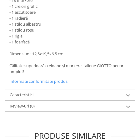
- 18 markere
- 1 creion grafic
- 1 ascuţitoare
- 1 radieră
- 1 stilou albastru
- 1 stilou roşu
- 1 riglă
- 1 foarfecă
Dimensiuni: 12,5x19,5x6,5 cm
Călitate superioară creioane şi markere italiene GIOTTO penar
umplut!
Informatii conformitate produs
Caracteristici
Review-uri
(0)
PRODUSE SIMILARE