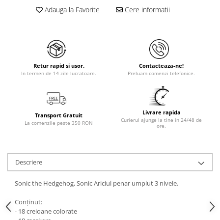
Adauga la Favorite
Cere informatii
Retur rapid si usor.
Contacteaza-ne!
In termen de 14 zile lucratoare.
Preluam comenzi telefonice.
Livrare rapida
Transport Gratuit
Curierul ajunge la tine in 24/48 de
La comenzile peste 350 RON
ore.
Descriere
Sonic the Hedgehog, Sonic Ariciul penar umplut 3 nivele.
Conţinut:
- 18 creioane colorate