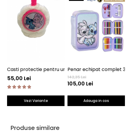
Casti protectie pentru urechi Lilo & Stitch
G
142,35 Lei
30
55,00 Lei
105,00 Lei
2
Vezi Variante
Adauga in cos
Produse similare