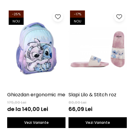
-25%
-17%
NOU
NOU
Slapi Lilo & Stitch roz
Ghiozdan ergonomic mediu scoala Lilo & Stitch
T
175,00 Lei
80,00 Lei
17
de la 140,00 Lei
66,09 Lei
1
Vezi Variante
Vezi Variante