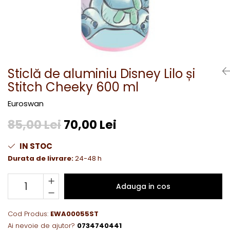
Sticlă de aluminiu Disney Lilo și
Stitch Cheeky 600 ml
Euroswan
85,00 Lei
70,00 Lei
IN STOC
Durata de livrare:
24-48 h
Adauga in cos
Cod Produs:
EWA00055ST
Ai nevoie de ajutor?
0734740441