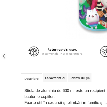
Retur rapid si usor.
In termen de 14 zile lucratoare.
Caracteristici
Review-uri
(0)
Descriere
Sticla de aluminiu de 600 ml este un recipient 
bauturile copiilor.
Foarte util în excursii și plimbări în familie și l