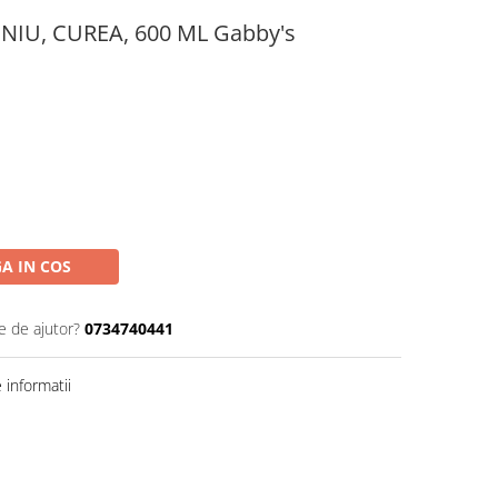
NIU, CUREA, 600 ML Gabby's
A IN COS
e de ajutor?
0734740441
informatii