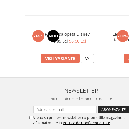
Pijama salopeta Disney
Lenjerie
-14%
NOU
-10%
tastic 
111,85 Lei
96,60 Lei
VEZI VARIANTE
NEWSLETTER
Nu rata ofertele si promotiile noastre
Vreau sa primesc newsletter cu promotiile magazinului.
Afla mai multe in
Politica de Confidentialitate