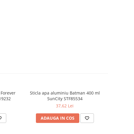
 Forever
Sticla apa aluminiu Batman 400 ml
Sticla apa 
NOU
19232
SunCity STF85534
37,62 Lei
ADAUGA IN COS
AD