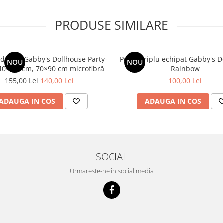
PRODUSE SIMILARE
 de pat Gabby's Dollhouse Party-
Penar triplu echipat Gabby's Dollhouse
NOU
NOU
140×200cm, 70×90 cm microfibră
Rainbow
155,00 Lei
140,00 Lei
100,00 Lei
ADAUGA IN COS
ADAUGA IN COS
SOCIAL
Urmareste-ne in social media