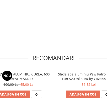
RECOMANDARI
 DE APA, ALUMINIU, CUREA, 600
Sticla apa aluminiu Paw Patrol
NOU
ML REAL MADRID
Fun 520 ml SunCity GIM555
100,00 Lei
65,00 Lei
31,52 Lei
ADAUGA IN COS
ADAUGA IN COS