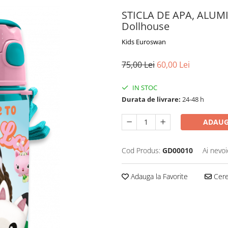
STICLA DE APA, ALUMI
Dollhouse
Kids Euroswan
75,00 Lei
60,00 Lei
IN STOC
Durata de livrare:
24-48 h
ADAUG
Cod Produs:
GD00010
Ai nevoi
Adauga la Favorite
Cere 