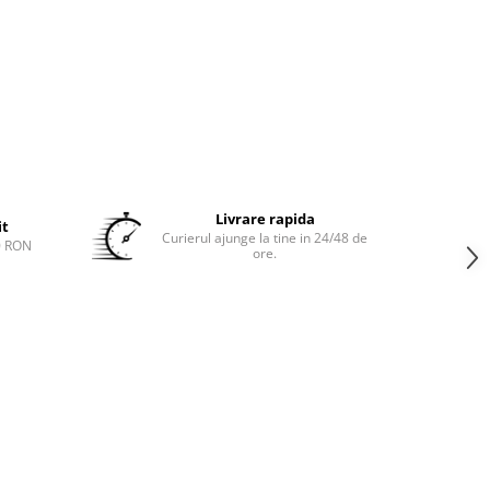
Livrare rapida
it
Curierul ajunge la tine in 24/48 de
0 RON
ore.