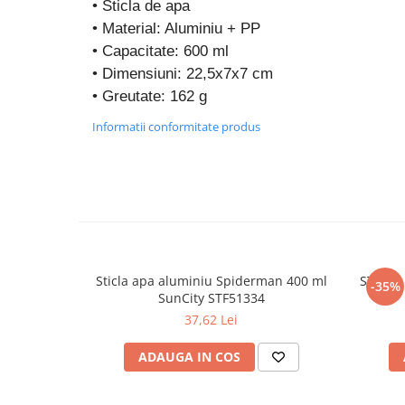
• Sticla de apa
• Material: Aluminiu + PP
• Capacitate: 600 ml
• Dimensiuni: 22,5x7x7 cm
• Greutate: 162 g
Informatii conformitate produs
Sticla apa aluminiu Spiderman 400 ml
STICLA
-35%
SunCity STF51334
37,62 Lei
ADAUGA IN COS