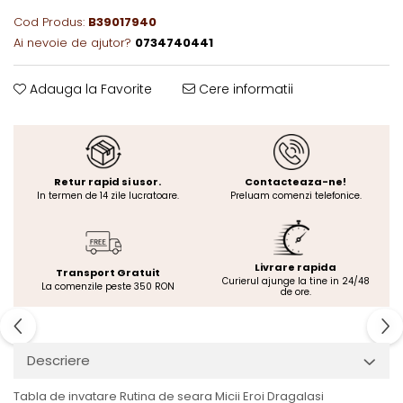
Cod Produs:
B39017940
Ai nevoie de ajutor?
0734740441
Adauga la Favorite
Cere informatii
Retur rapid si usor.
Contacteaza-ne!
In termen de 14 zile lucratoare.
Preluam comenzi telefonice.
Livrare rapida
Transport Gratuit
Curierul ajunge la tine in 24/48
La comenzile peste 350 RON
de ore.
Descriere
Tabla de invatare Rutina de seara Micii Eroi Dragalasi