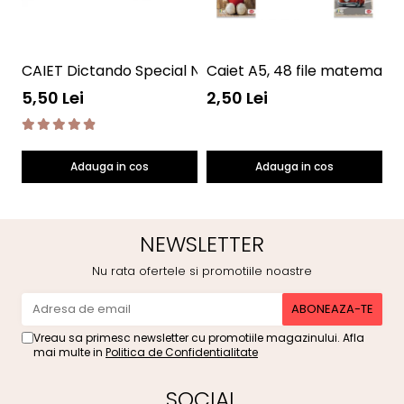
CAIET Dictando Special NumLit CD
Caiet A5, 48 file matematic
S
12
5,50 Lei
2,50 Lei
1
Adauga in cos
Adauga in cos
NEWSLETTER
Nu rata ofertele si promotiile noastre
Vreau sa primesc newsletter cu promotiile magazinului. Afla
mai multe in
Politica de Confidentialitate
SOCIAL