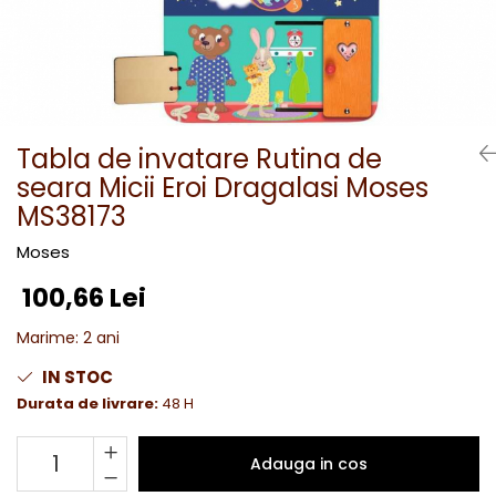
Tabla de invatare Rutina de
seara Micii Eroi Dragalasi Moses
MS38173
Moses
100,66 Lei
Marime
:
2 ani
IN STOC
Durata de livrare:
48 H
Adauga in cos