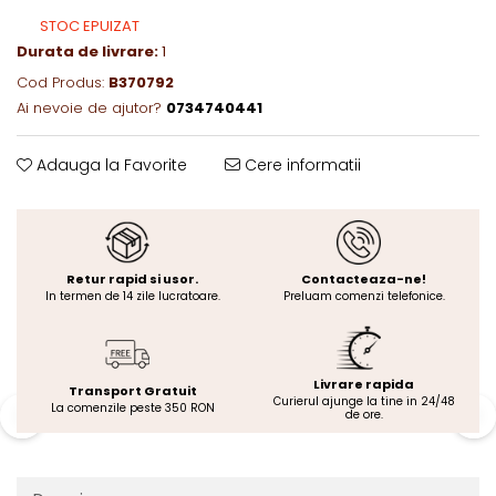
STOC EPUIZAT
Durata de livrare:
1
Cod Produs:
B370792
Ai nevoie de ajutor?
0734740441
Adauga la Favorite
Cere informatii
Retur rapid si usor.
Contacteaza-ne!
In termen de 14 zile lucratoare.
Preluam comenzi telefonice.
Livrare rapida
Transport Gratuit
Curierul ajunge la tine in 24/48
La comenzile peste 350 RON
de ore.