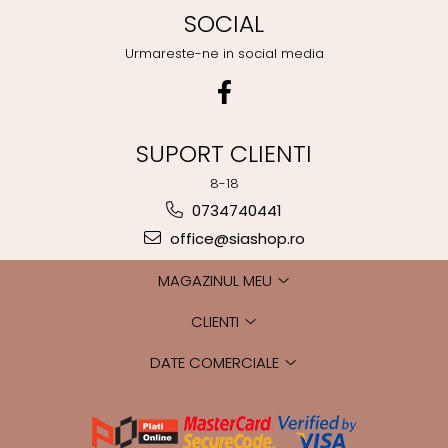
SOCIAL
Urmareste-ne in social media
SUPORT CLIENTI
8-18
0734740441
office@siashop.ro
MAGAZINUL MEU
CLIENTI
DATE COMERCIALE