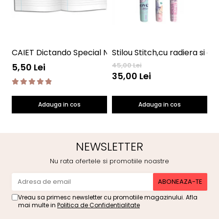
CAIET Dictando Special NumLit CD
Stilou Stitch,cu radiera si c
45,00 Lei
28
5,50 Lei
35,00 Lei
2
Adauga in cos
Adauga in cos
NEWSLETTER
Nu rata ofertele si promotiile noastre
Vreau sa primesc newsletter cu promotiile magazinului. Afla
mai multe in
Politica de Confidentialitate