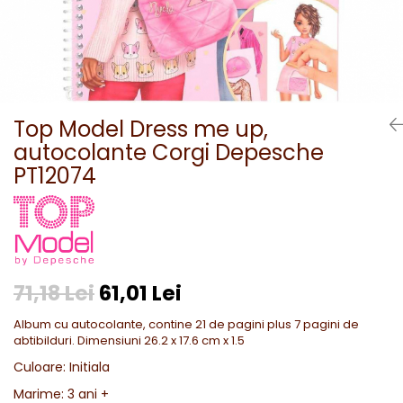
Top Model Dress me up,
autocolante Corgi Depesche
PT12074
71,18 Lei
61,01 Lei
Album cu autocolante, contine 21 de pagini plus 7 pagini de
abtibilduri. Dimensiuni 26.2 x 17.6 cm x 1.5
Culoare
:
Initiala
Marime
:
3 ani +