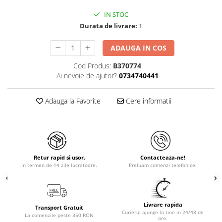
IN STOC
Durata de livrare:
1
ADAUGA IN COS
Cod Produs:
B370774
Ai nevoie de ajutor?
0734740441
Adauga la Favorite
Cere informatii
Retur rapid si usor.
Contacteaza-ne!
In termen de 14 zile lucratoare.
Preluam comenzi telefonice.
Livrare rapida
Transport Gratuit
Curierul ajunge la tine in 24/48 de
La comenzile peste 350 RON
ore.