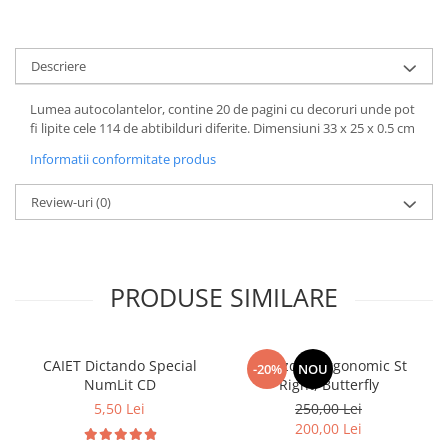
Descriere
Lumea autocolantelor, contine 20 de pagini cu decoruri unde pot
fi lipite cele 114 de abtibilduri diferite. Dimensiuni 33 x 25 x 0.5 cm
Informatii conformitate produs
Review-uri
(0)
PRODUSE SIMILARE
CAIET Dictando Special
Ghiozdan ergonomic St
-20%
NOU
NumLit CD
Right, Butterfly
5,50 Lei
250,00 Lei
200,00 Lei