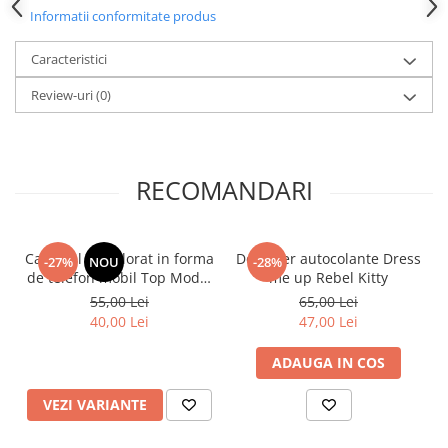
Informatii conformitate produs
Caracteristici
Review-uri
(0)
RECOMANDARI
Carnetel de colorat in forma
Designer autocolante Dress
-27%
NOU
-28%
de telefon mobil Top Model
me up Rebel Kitty
cu muzica 13.8x7 cm
55,00 Lei
65,00 Lei
Depesche 12903
40,00 Lei
47,00 Lei
ADAUGA IN COS
VEZI VARIANTE