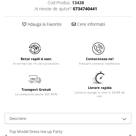
Cod Produs:
13438
Ai nevoie de ajutor?
0734740441
Adauga la Favorite
Cere informatii
Retur rapid si usor.
Contacteaza-ne!
In termen de 14 zile lucratoare.
Preluam comenzi telefonice.
Livrare rapida
Transport Gratuit
Curierul ajunge la tine in 24/48 de
La comenzile peste 350 RON
ore.
Descriere
Top Model Dress me up Party