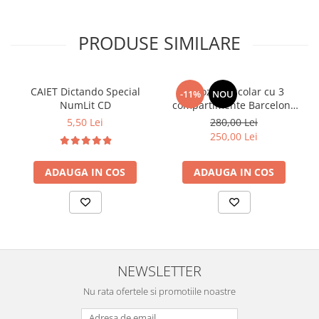
PRODUSE SIMILARE
CAIET Dictando Special
Ghiozdan școlar cu 3
-11%
NOU
NumLit CD
compartimente Barcelona
AB340 Astrabag
5,50 Lei
280,00 Lei
albastru/rosu
250,00 Lei
ADAUGA IN COS
ADAUGA IN COS
NEWSLETTER
Nu rata ofertele si promotiile noastre