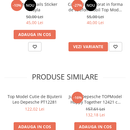
TOPModel Nails Sticker
Carnetel de colorat in forma
-10%
NOU
-27%
NOU
Nayla
de telefon mobil Top Model
cu muzica 13.8x7 cm
50,00 Lei
55,00 Lei
Depesche 12903
45,00 Lei
40,00 Lei
ADAUGA IN COS
VEZI VARIANTE
PRODUSE SIMILARE
Top Model Cutie de Bijuterii
Jurnal Depesche TOPModel
-16%
Leo Depesche PT12281
Happy Together 12421 cu
cod numeric și sunet, carte
122,02 Lei
157,61 Lei
roz cu motiv model și 80 de
132,18 Lei
pagini cu linii, ilustrate
colorat
ADAUGA IN COS
ADAUGA IN COS