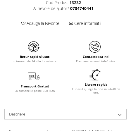
Cod Produs:
13232
Ai nevoie de ajutor?
0734740441
Adauga la Favorite
Cere informatii
Retur rapid si usor.
Contacteaza-ne!
In termen de 14 zile lucratoare.
Preluam comenzi telefonice.
Livrare rapida
Transport Gratuit
Curierul ajunge la tine in 24/48 de
La comenzile peste 350 RON
ore.
Descriere