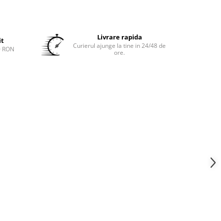
Livrare rapida
it
Curierul ajunge la tine in 24/48 de
0 RON
ore.