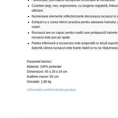
- telescopic, permițând transportul confortabil al rucsacului.
Curelele largi, moi, ergonomice, cu lungime reglabilă, îmbun
utilizare.
Numeroase elemente reflectorizante decoreaza rucsacul si a
Echipat cu o curea Velcro practica pentru atasarea hamului, 
rularii.
Rucsacul are un capac pentru roată care protejează hainele
rucsacul este pus pe spate.
Partea inferioară a rucsacului este asigurată cu două suportur
datorită cărora rucsacul este foarte stabil și nu se răsturneaz
Parametri tehnici:
Material: 100% poliester
Dimensiuni: 45 x 29 x 24 cm
Inaltime maner: 92 cm
Greutate: 1,86 kg
Informatii conformitate produs