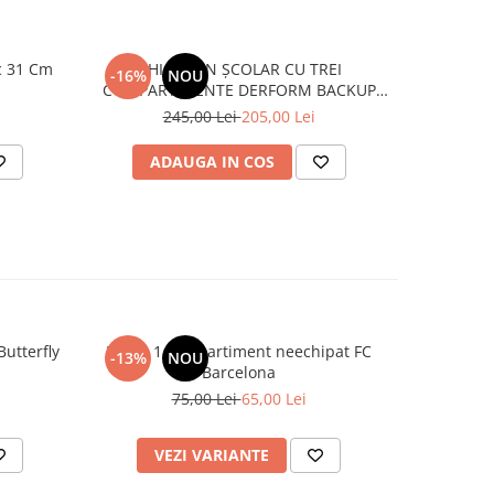
c 31 Cm
GHIOZDAN ȘCOLAR CU TREI
GHIOZDAN
-16%
NOU
-6%
COMPARTIMENTE DERFORM BACKUP
PA
MODEL X LEGEND DRAGON
245,00 Lei
205,00 Lei
2
ADAUGA IN COS
AD
utterfly
Penar 1 compartiment neechipat FC
Sticlă 
-13%
NOU
-20%
Barcelona
75,00 Lei
65,00 Lei
1
VEZI VARIANTE
AD