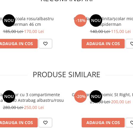
ozdan scoala rosu/albastru
Ghiozdan gradinita/școlar mi
NOU
-18%
NOU
Spiderman 46 cm
Spiderman
185,00 Lei
170,00 Lei
140,00 Lei
115,00 Lei
ADAUGA IN COS
ADAUGA IN COS
PRODUSE SIMILARE
an școlar cu 3 compartimente
Ghiozdan ergonomic St Right, B
NOU
-20%
NOU
Barcelona AB340 Astrabag albastru/rosu
250,00 Lei
200,00 Lei
280,00 Lei
250,00 Lei
ADAUGA IN COS
ADAUGA IN COS