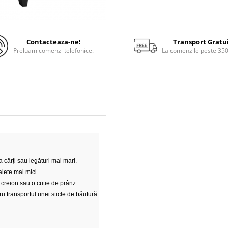
Contacteaza-ne!
Transport Gratu
Preluam comenzi telefonice.
La comenzile peste 35
 cărți sau legături mai mari.
aiete mai mici.
 creion sau o cutie de prânz.
u transportul unei sticle de băutură.