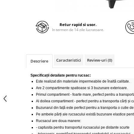
Retur rapid si usor.
In termen de 14 zile lucratoare.
Caracteristici
Review-uri
(0)
Descriere
Specificații detaliate pentru rucsac:
Este realizat din materiale impermeabile de înaltă calitate.
Are 2 compartimente spatioase si 3 buzunare exterioare.
Primul compartiment - foarte mare, perfect pentru a transporta
Al doilea compartiment - perfect pentru a transporta cărți și c
Buzunarul din față este perfect pentru a transporta o cutie de
Pe ambele părți ale rucsacului există buzunare elastice pentr
Rucsacul are doua manere:
- captusita pentru transportul rucsacului pe distante scurte