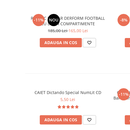
RUCSAC ȘCOLAR DERFORM FOOTBALL
Ghi
-11%
NOU
-8%
CU DOUĂ COMPARTIMENTE
185,00 Lei
165,00 Lei
ADAUGA IN COS
CAIET Dictando Special NumLit CD
Ghiozd
-11%
5,50 Lei
ADAUGA IN COS