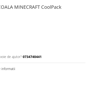
OALA MINECRAFT CoolPack
evoie de ajutor?
0734740441
informatii