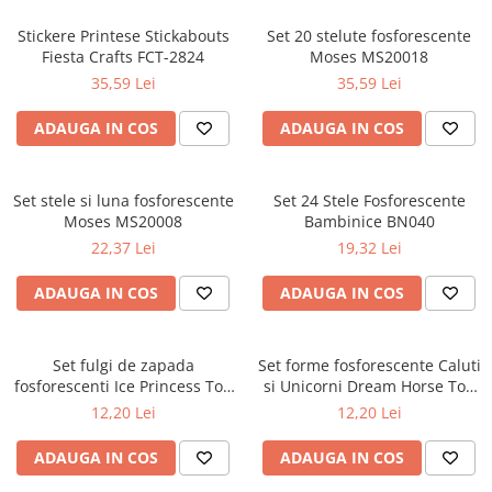
Stickere Printese Stickabouts
Set 20 stelute fosforescente
Fiesta Crafts FCT-2824
Moses MS20018
35,59 Lei
35,59 Lei
ADAUGA IN COS
ADAUGA IN COS
Set stele si luna fosforescente
Set 24 Stele Fosforescente
Moses MS20008
Bambinice BN040
22,37 Lei
19,32 Lei
ADAUGA IN COS
ADAUGA IN COS
Set fulgi de zapada
Set forme fosforescente Caluti
fosforescenti Ice Princess Toi-
si Unicorni Dream Horse Toi-
Toys TT12140A
Toys TT49524A
12,20 Lei
12,20 Lei
ADAUGA IN COS
ADAUGA IN COS