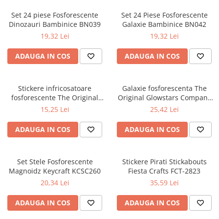
Set 24 piese Fosforescente
Set 24 Piese Fosforescente
Dinozauri Bambinice BN039
Galaxie Bambinice BN042
19,32 Lei
19,32 Lei
ADAUGA IN COS
ADAUGA IN COS
Stickere infricosatoare
Galaxie fosforescenta The
fosforescente The Original
Original Glowstars Company
Glowstars Company B8004
B8601
15,25 Lei
25,42 Lei
ADAUGA IN COS
ADAUGA IN COS
Set Stele Fosforescente
Stickere Pirati Stickabouts
Magnoidz Keycraft KCSC260
Fiesta Crafts FCT-2823
20,34 Lei
35,59 Lei
ADAUGA IN COS
ADAUGA IN COS