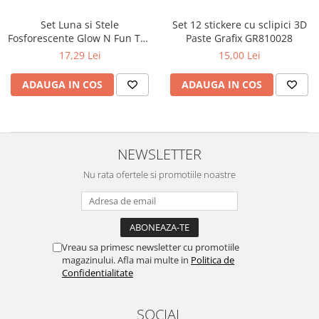
Set Luna si Stele
Set 12 stickere cu sclipici 3D
Fosforescente Glow N Fun Toi-
Paste Grafix GR810028
Toys TT35055A
17,29 Lei
15,00 Lei
ADAUGA IN COS
ADAUGA IN COS
NEWSLETTER
Nu rata ofertele si promotiile noastre
Vreau sa primesc newsletter cu promotiile
magazinului. Afla mai multe in
Politica de
Confidentialitate
SOCIAL