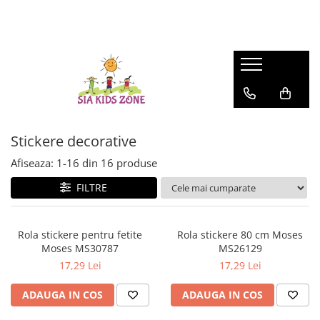
BACK TO SCHOOL 2026
FASHION
MATERNITATE
JOCURI SI JUCARII
SCOALA SI GRADINITA
CAMERA COPILULUI
ACTIVITATI IN AER LIBER
Ghiozdane scoala
HUNTRIX K-POP
Genti
Casute papusi
Ghiozdane
Patuturi
Accesorii pentru petrecere
Accesorii Beauty
Prosop de baie
Jucarii de rol
Penare
Patururi Baieti
Farfurii
Ghiozdane troler pentru scoala
Patuturi Fetite
Șervețele
Penare
Posete-genti
Machiaj
Umbrele
Stickere decorative
Instrumente de scris si desenat
Afiseaza:
1-
16
din
16
produse
FILTRE
Rola stickere pentru fetite
Rola stickere 80 cm Moses
Moses MS30787
MS26129
17,29 Lei
17,29 Lei
ADAUGA IN COS
ADAUGA IN COS