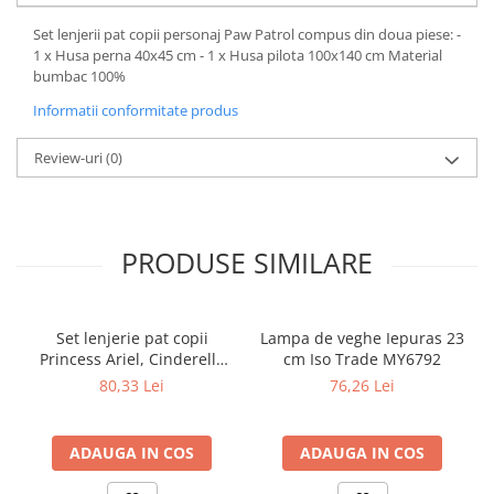
Set lenjerii pat copii personaj Paw Patrol compus din doua piese: -
1 x Husa perna 40x45 cm - 1 x Husa pilota 100x140 cm Material
bumbac 100%
Informatii conformitate produs
Review-uri
(0)
PRODUSE SIMILARE
Set lenjerie pat copii
Lampa de veghe Iepuras 23
Princess Ariel, Cinderella
cm Iso Trade MY6792
and Snow White 90x140 +
80,33 Lei
76,26 Lei
40x55 SunCity CTL79825A
ADAUGA IN COS
ADAUGA IN COS