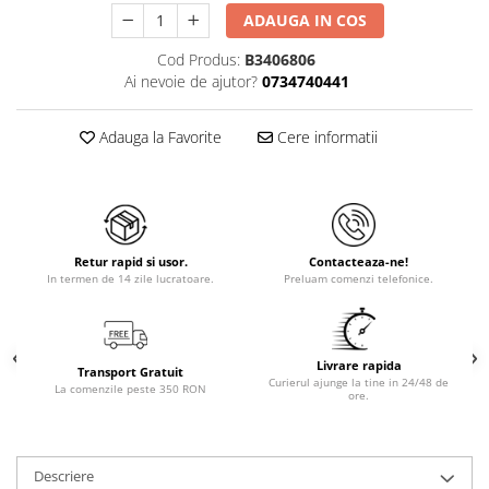
ADAUGA IN COS
Cod Produs:
B3406806
Ai nevoie de ajutor?
0734740441
Adauga la Favorite
Cere informatii
Retur rapid si usor.
Contacteaza-ne!
In termen de 14 zile lucratoare.
Preluam comenzi telefonice.
Livrare rapida
Transport Gratuit
Curierul ajunge la tine in 24/48 de
La comenzile peste 350 RON
ore.
Descriere