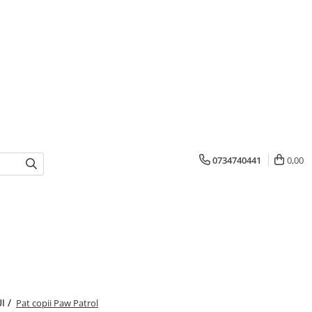
0734740441
0,00
I /
Pat copii Paw Patrol