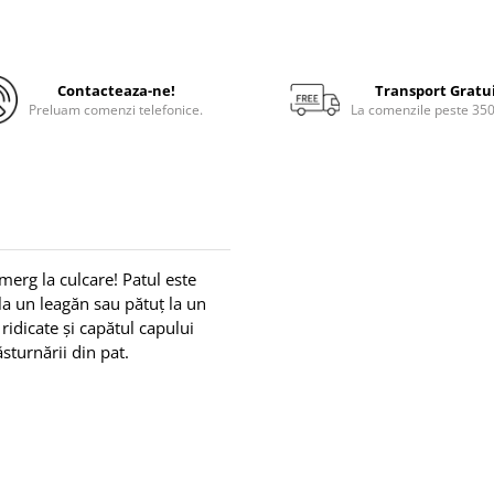
Contacteaza-ne!
Transport Gratu
Preluam comenzi telefonice.
La comenzile peste 35
 merg la culcare!
Patul este
 la un leagăn sau pătuț la un
 ridicate și capătul capului
sturnării din pat.