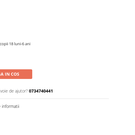
copii 18 luni-6 ani
A IN COS
evoie de ajutor?
0734740441
informatii