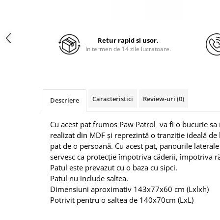
Retur rapid si usor.
In termen de 14 zile lucratoare.
Caracteristici
Review-uri
(0)
Descriere
Cu acest pat frumos Paw Patrol va fi o bucurie sa
realizat din MDF și reprezintă o tranziție ideală de
pat de o persoană.
Cu acest pat, panourile laterale
servesc ca protecție împotriva căderii, împotriva ră
Patul este prevazut cu o baza cu sipci.
Patul nu include saltea.
Dimensiuni aproximativ 143x77x60 cm (Lxlxh)
Potrivit pentru o saltea de 140x70cm (LxL)