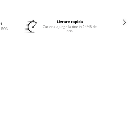
Livrare rapida
it
Curierul ajunge la tine in 24/48 de
0 RON
ore.