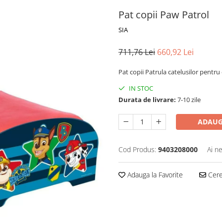
Pat copii Paw Patrol
SIA
711,76 Lei
660,92 Lei
Pat copii Patrula catelusilor pentru 
IN STOC
Durata de livrare:
7-10 zile
ADAUG
Cod Produs:
9403208000
Ai n
Adauga la Favorite
Cere 