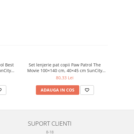
rol Best
Set lenjerie pat copii Paw Patrol The
Set Pict
unCity
Movie 100×140 cm, 40×45 cm SunCity
Cr
BRM007611
80,33 Lei
ADAUGA IN COS
AD
SUPORT CLIENTI
8-18