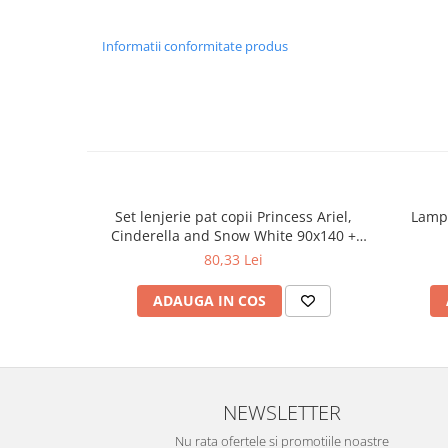
Informatii conformitate produs
Set lenjerie pat copii Princess Ariel,
Lampa
Cinderella and Snow White 90x140 +
40x55 SunCity CTL79825A
80,33 Lei
ADAUGA IN COS
NEWSLETTER
Nu rata ofertele si promotiile noastre