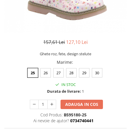
157,61 Lei
127,10 Lei
Ghete roz, fete, design stelute
Marime
:
25
26
27
28
29
30
IN STOC
Durata de livrare:
1
ADAUGA IN COS
Cod Produs:
B595180-25
Ai nevoie de ajutor?
0734740441