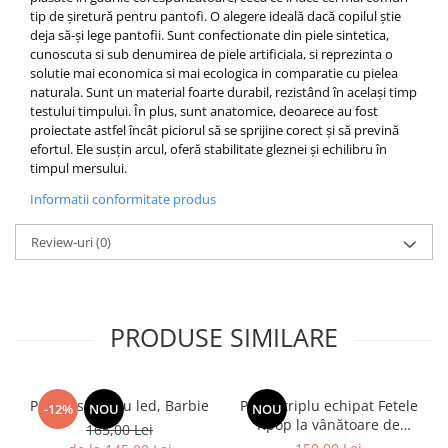
tip de șiretură pentru pantofi.
O alegere ideală dacă copilul știe
deja să-și lege pantofii.
Sunt confectionate din piele sintetica,
cunoscuta si sub denumirea de piele artificiala, si reprezinta o
solutie mai economica si mai ecologica in comparatie cu pielea
naturala.
Sunt un material foarte durabil, rezistând în același timp
testului timpului.
În plus, sunt anatomice, deoarece au fost
proiectate astfel încât piciorul să se sprijine corect și să prevină
efortul.
Ele susțin arcul, oferă stabilitate gleznei și echilibru în
timpul mersului.
Informatii conformitate produs
Review-uri
(0)
PRODUSE SIMILARE
Pantof sport cu led, Barbie
Penar triplu echipat Fetele
-12%
NOU
NOU
Kpop la vânătoare de
165,00 Lei
demoni Energy