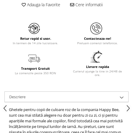
Adauga la Favorite
Cere informatii
Retur rapid si usor.
Contacteaza-ne!
In termen de 14 zile lucratoare.
Preluam comenzi telefonice.
Livrare rapida
Transport Gratuit
Curierul ajunge la tine in 24/48 de
La comenzile peste 350 RON
ore.
Descriere
Ghetele pentru copii de culoare roz de la compania Happy Bee,
sunt cea mai stilată alegere nu doar pentru zi cu zi, ci și pentru
aparițiile mai formale ale copiilor, fiind totodată cea mai potrivită
încălțăminte pe timpul lunilor de iarnă.
Au șireturi, care sunt
plasate în găurile corespunzătoare, ceea ce îl face cel mai comun