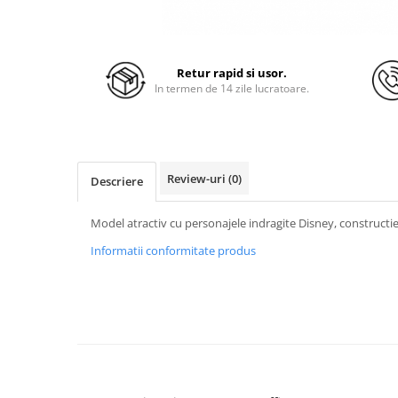
Retur rapid si usor.
In termen de 14 zile lucratoare.
Review-uri
(0)
Descriere
Model atractiv cu personajele indragite Disney, constructie 
Informatii conformitate produs