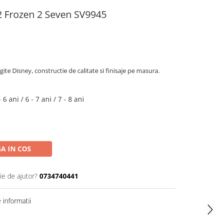
12 Frozen 2 Seven SV9945
ite Disney, constructie de calitate si finisaje pe masura.
- 6 ani / 6 - 7 ani / 7 - 8 ani
A IN COS
ie de ajutor?
0734740441
informatii