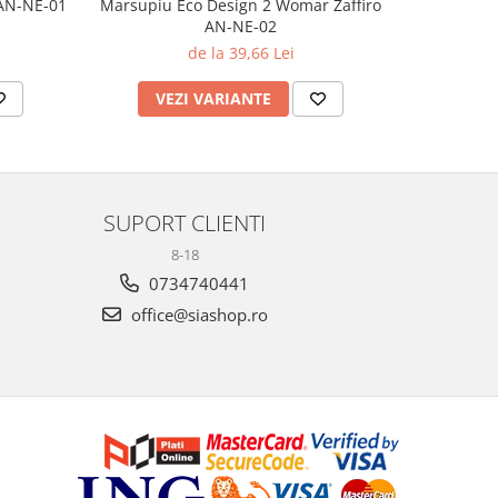
 AN-NE-01
Marsupiu Eco Design 2 Womar Zaffiro
Marsupi
AN-NE-02
Wom
de la 39,66 Lei
VEZI VARIANTE
AD
SUPORT CLIENTI
8-18
0734740441
office@siashop.ro