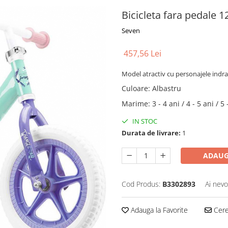
Bicicleta fara pedale 
Seven
457,56 Lei
Model atractiv cu personajele indrag
Culoare
:
Albastru
Marime
:
3 - 4 ani / 4 - 5 ani / 5 
IN STOC
Durata de livrare:
1
ADAUG
Cod Produs:
B3302893
Ai nevo
Adauga la Favorite
Cere 