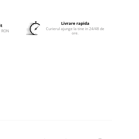
Livrare rapida
it
Curierul ajunge la tine in 24/48 de
0 RON
ore.