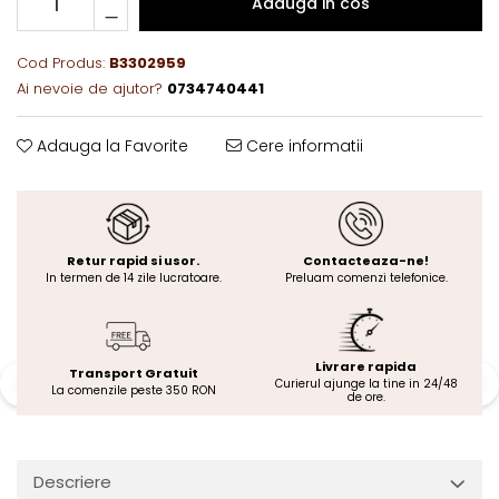
Adauga in cos
Cod Produs:
B3302959
Ai nevoie de ajutor?
0734740441
Adauga la Favorite
Cere informatii
Retur rapid si usor.
Contacteaza-ne!
In termen de 14 zile lucratoare.
Preluam comenzi telefonice.
Livrare rapida
Transport Gratuit
Curierul ajunge la tine in 24/48
La comenzile peste 350 RON
de ore.
Descriere