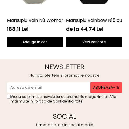
Marsupiu Rain N8 Womar Zaffiro AN-NN-08
Marsupiu Rainbow N15 cu b
M
188,11 Lei
de la 44,74 Lei
4
Adauga in cos
Vezi Variante
NEWSLETTER
Nu rata ofertele si promotiile noastre
Vreau sa primesc newsletter cu promotiile magazinului. Afla
mai multe in
Politica de Confidentialitate
SOCIAL
Urmareste-ne in social media