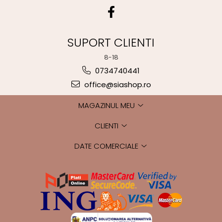
SUPORT CLIENTI
8-18
0734740441
office@siashop.ro
MAGAZINUL MEU
CLIENTI
DATE COMERCIALE