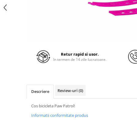
Retur rapid si usor.
In termen de 14 zile lucratoare.
Review-uri
(0)
Descriere
Cos bicicleta Paw Patrol!
Informatii conformitate produs