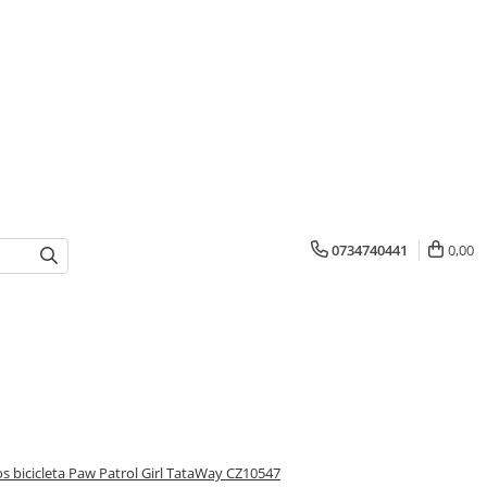
0734740441
0,00
s bicicleta Paw Patrol Girl TataWay CZ10547