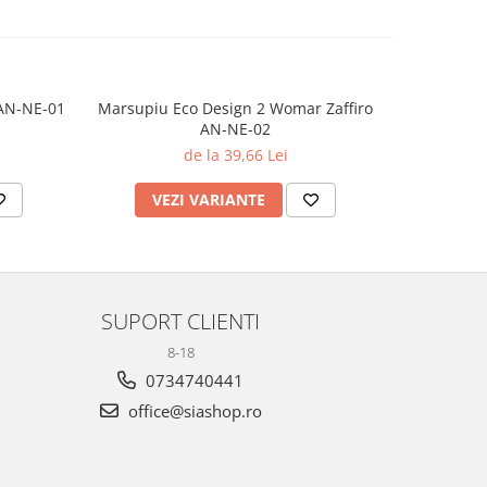
 AN-NE-01
Marsupiu Eco Design 2 Womar Zaffiro
Marsupi
AN-NE-02
Wom
de la 39,66 Lei
VEZI VARIANTE
AD
SUPORT CLIENTI
8-18
0734740441
office@siashop.ro