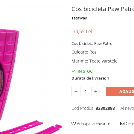
Cos bicicleta Paw Patr
TataWay
33,55 Lei
Cos bicicleta Paw Patrol!
Culoare
:
Roz
Marime
:
Toate varstele
IN STOC
Durata de livrare:
1
ADAUG
Cod Produs:
B3302888
Ai nevo
Adauga la Favorite
Cere 