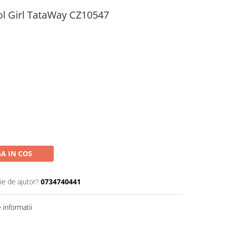
ol Girl TataWay CZ10547
A IN COS
ie de ajutor?
0734740441
informatii