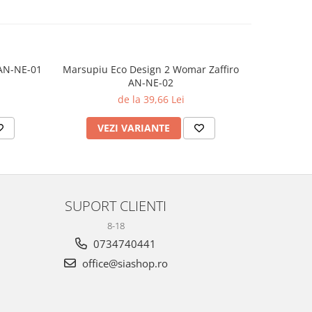
 AN-NE-01
Marsupiu Eco Design 2 Womar Zaffiro
Marsupi
AN-NE-02
Wom
de la 39,66 Lei
VEZI VARIANTE
AD
SUPORT CLIENTI
8-18
0734740441
office@siashop.ro