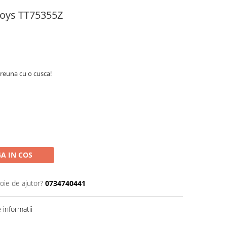
Toys TT75355Z
preuna cu o cusca!
A IN COS
oie de ajutor?
0734740441
informatii