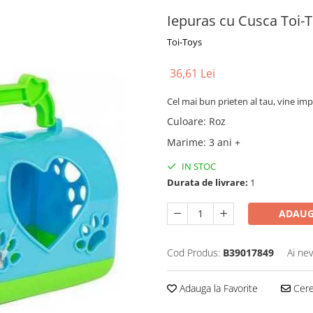
Iepuras cu Cusca Toi-
Toi-Toys
36,61 Lei
Cel mai bun prieten al tau, vine im
Culoare
:
Roz
Marime
:
3 ani +
IN STOC
Durata de livrare:
1
ADAUG
Cod Produs:
B39017849
Ai nev
Adauga la Favorite
Cere 