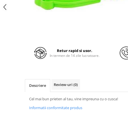
Retur rapid si usor.
In termen de 14 zile lucratoare.
Review-uri
(0)
Descriere
Cel mai bun prieten al tau, vine impreuna cu o cusca!
Informatii conformitate produs