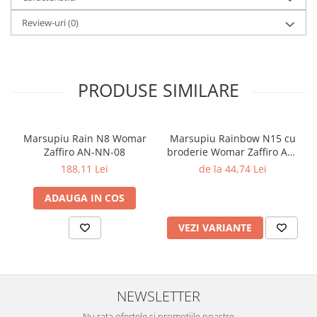
Review-uri
(0)
PRODUSE SIMILARE
Marsupiu Rain N8 Womar
Marsupiu Rainbow N15 cu
Zaffiro AN-NN-08
broderie Womar Zaffiro AN-
NZ-15E
188,11 Lei
de la 44,74 Lei
ADAUGA IN COS
VEZI VARIANTE
NEWSLETTER
Nu rata ofertele si promotiile noastre