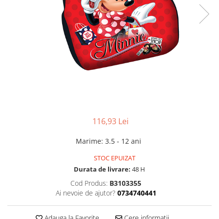
116,93 Lei
Marime
:
3.5 - 12 ani
STOC EPUIZAT
Durata de livrare:
48 H
Cod Produs:
B3103355
Ai nevoie de ajutor?
0734740441
Adauga la Favorite
Cere informatii