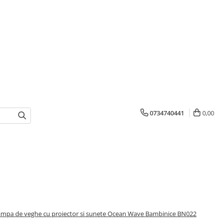
0734740441
0,00
mpa de veghe cu proiector si sunete Ocean Wave Bambinice BN022