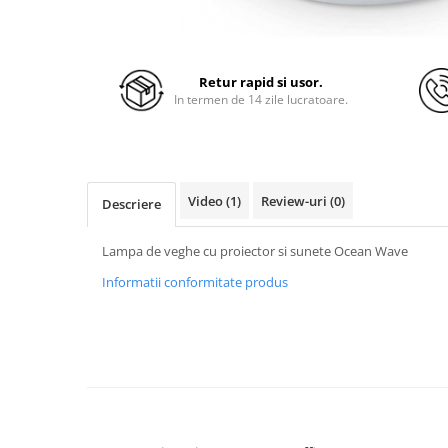
Retur rapid si usor.
In termen de 14 zile lucratoare.
Video
(1)
Review-uri
(0)
Descriere
Lampa de veghe cu proiector si sunete Ocean Wave
Informatii conformitate produs