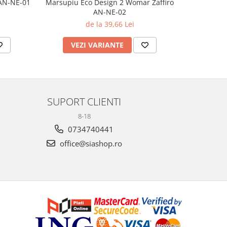
 AN-NE-01
Marsupiu Eco Design 2 Womar Zaffiro
Marsupi
AN-NE-02
Wom
de la 39,66 Lei
VEZI VARIANTE
AD
SUPORT CLIENTI
8-18
0734740441
office@siashop.ro