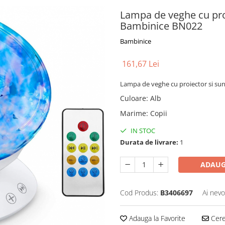
Lampa de veghe cu pro
Bambinice BN022
Bambinice
161,67 Lei
Lampa de veghe cu proiector si s
Culoare
:
Alb
Marime
:
Copii
IN STOC
Durata de livrare:
1
ADAUG
Cod Produs:
B3406697
Ai nevo
Adauga la Favorite
Cere 