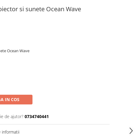
iector si sunete Ocean Wave
unete Ocean Wave
A IN COS
ie de ajutor?
0734740441
informatii