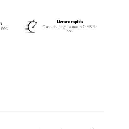
Livrare rapida
it
Curierul ajunge la tine in 24/48 de
0 RON
ore.