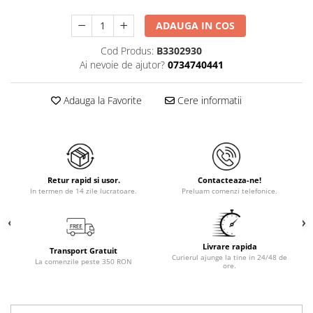
ADAUGA IN COS
Cod Produs:
B3302930
Ai nevoie de ajutor?
0734740441
Adauga la Favorite
Cere informatii
Retur rapid si usor.
Contacteaza-ne!
In termen de 14 zile lucratoare.
Preluam comenzi telefonice.
Livrare rapida
Transport Gratuit
Curierul ajunge la tine in 24/48 de
La comenzile peste 350 RON
ore.