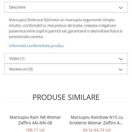
Descriere
Marsupiul Embrace N24 este un marsupiu ergonomic simplu,
intuitiv, confortabil si, mai presus de toate, creeaza o legatura
puternica intre copil si parintii sai, garantand o dezvoltare fizica si
emotionala corecta.
Informatii conformitate produs
Video
(1)
Review-uri
(0)
PRODUSE SIMILARE
Marsupiu Rain N8 Womar
Marsupiu Rainbow N15 cu
Zaffiro AN-NN-08
broderie Womar Zaffiro AN-
NZ-15E
188,11 Lei
de la 44,74 Lei