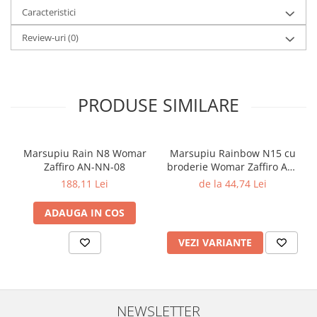
Caracteristici
Review-uri
(0)
PRODUSE SIMILARE
Marsupiu Rain N8 Womar
Marsupiu Rainbow N15 cu
Zaffiro AN-NN-08
broderie Womar Zaffiro AN-
NZ-15E
188,11 Lei
de la 44,74 Lei
ADAUGA IN COS
VEZI VARIANTE
NEWSLETTER