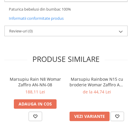
Paturica bebelusi din bumbac 100%
Informatii conformitate produs
Review-uri
(0)
PRODUSE SIMILARE
Marsupiu Rain N8 Womar
Marsupiu Rainbow N15 cu
Zaffiro AN-NN-08
broderie Womar Zaffiro AN-
NZ-15E
188,11 Lei
de la 44,74 Lei
ADAUGA IN COS
VEZI VARIANTE