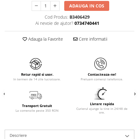
ADAUGA IN COS
Cod Produs:
B3406429
Ai nevoie de ajutor?
0734740441
Adauga la Favorite
Cere informatii
Retur rapid si usor.
Contacteaza-ne!
In termen de 14 zile lucratoare.
Preluam comenzi telefonice.
Livrare rapida
Transport Gratuit
Curierul ajunge la tine in 24/48 de
La comenzile peste 350 RON
ore.
Descriere