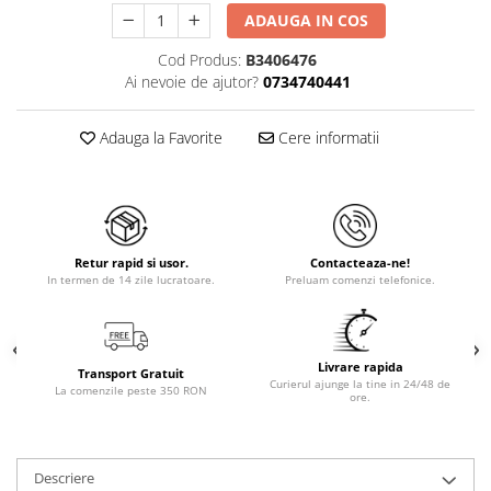
ADAUGA IN COS
Cod Produs:
B3406476
Ai nevoie de ajutor?
0734740441
Adauga la Favorite
Cere informatii
Retur rapid si usor.
Contacteaza-ne!
In termen de 14 zile lucratoare.
Preluam comenzi telefonice.
Livrare rapida
Transport Gratuit
Curierul ajunge la tine in 24/48 de
La comenzile peste 350 RON
ore.
Descriere