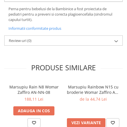
Perna pentru bebelusi de la Bambinice a fost proiectata de
pediatri pentru a preveni si corecta plagioencefalia (sindromul
capului turtit).
Informatii conformitate produs
Review-uri
(0)
PRODUSE SIMILARE
Marsupiu Rain N8 Womar
Marsupiu Rainbow N15 cu
Zaffiro AN-NN-08
broderie Womar Zaffiro AN-
NZ-15E
188,11 Lei
de la 44,74 Lei
ADAUGA IN COS
VEZI VARIANTE