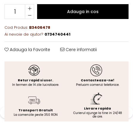
Adauga in cos
Cod Produs:
B3406478
Ai nevoie de ajutor?
0734740441
Adauga la Favorite
Cere informatii
Retur rapid si usor.
Contacteaza-ne!
In termen de 14 zile lucratoare.
Preluam comenzi telefonice.
Livrare rapida
Transport Gratuit
Curierul ajunge la tine in 24/48
La comenzile peste 350 RON
de ore.