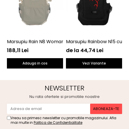
Marsupiu Rain N8 Womar Zaffiro AN-NN-08
Marsupiu Rainbow N15 cu b
M
188,11 Lei
de la 44,74 Lei
4
Adauga in cos
Vezi Variante
NEWSLETTER
Nu rata ofertele si promotiile noastre
Vreau sa primesc newsletter cu promotiile magazinului. Afla
mai multe in
Politica de Confidentialitate