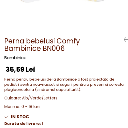
Perna bebelusi Comfy
Bambinice BN006
Bambinice
35,59 Lei
Perna pentru bebelusi de la Bambinice a fost proiectata de
pediatri pentru nou-nascuti si sugari, pentru a preveni si corecta
plagioencefalia (sindromul capului turtit).
Culoare
:
Alb/Verde/Letters
Marime
:
0 - 18 luni
IN STOC
Durata de livrare:
1