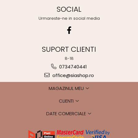
SOCIAL
Urmareste-ne in social media
SUPORT CLIENTI
8-18
0734740441
office@siashop.ro
MAGAZINUL MEU
CLIENTI
DATE COMERCIALE