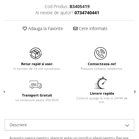
Cod Produs:
B3405419
Ai nevoie de ajutor?
0734740441
Adauga la Favorite
Cere informatii
Retur rapid si usor.
Contacteaza-ne!
In termen de 14 zile lucratoare.
Preluam comenzi telefonice.
Livrare rapida
Transport Gratuit
Curierul ajunge la tine in 24/48 de
La comenzile peste 350 RON
ore.
Descriere
Aceasta perna pentru alaptat este un produs ideal pentru fiecare