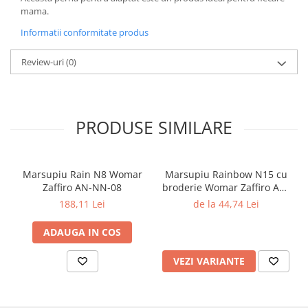
mama.
Informatii conformitate produs
Review-uri
(0)
PRODUSE SIMILARE
Marsupiu Rain N8 Womar
Marsupiu Rainbow N15 cu
Zaffiro AN-NN-08
broderie Womar Zaffiro AN-
NZ-15E
188,11 Lei
de la 44,74 Lei
ADAUGA IN COS
VEZI VARIANTE