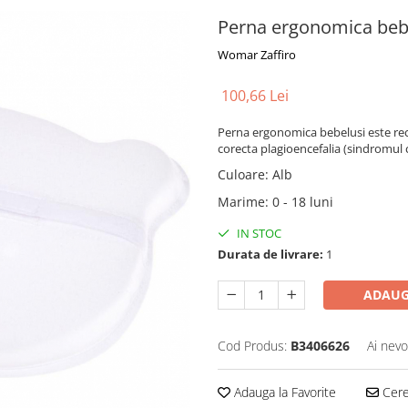
Perna ergonomica bebe
Womar Zaffiro
100,66 Lei
Perna ergonomica bebelusi este rec
corecta plagioencefalia (sindromul c
Culoare
:
Alb
Marime
:
0 - 18 luni
IN STOC
Durata de livrare:
1
ADAUG
Cod Produs:
B3406626
Ai nevo
Adauga la Favorite
Cere 