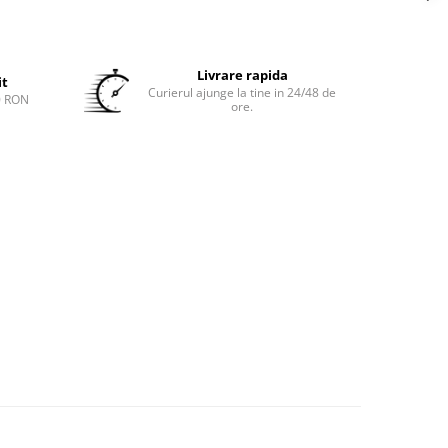
Livrare rapida
it
Curierul ajunge la tine in 24/48 de
0 RON
ore.