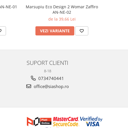
 AN-NE-01
Marsupiu Eco Design 2 Womar Zaffiro
Marsupi
AN-NE-02
Wom
de la 39,66 Lei
VEZI VARIANTE
AD
SUPORT CLIENTI
8-18
0734740441
office@siashop.ro