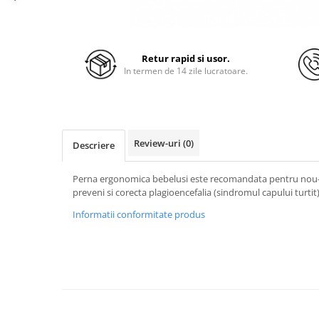
Retur rapid si usor.
In termen de 14 zile lucratoare.
Review-uri
(0)
Descriere
Perna ergonomica bebelusi este recomandata pentru nou-n
preveni si corecta plagioencefalia (sindromul capului turtit)
Informatii conformitate produs