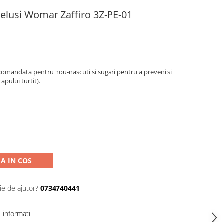
lusi Womar Zaffiro 3Z-PE-01
omandata pentru nou-nascuti si sugari pentru a preveni si
apului turtit).
A IN COS
ie de ajutor?
0734740441
informatii