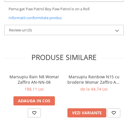
Perna gat Paw Patrol Boy Paw Patrol is on a Roll
Informatii conformitate produs
Review-uri
(0)
PRODUSE SIMILARE
Marsupiu Rain N8 Womar
Marsupiu Rainbow N15 cu
Zaffiro AN-NN-08
broderie Womar Zaffiro AN-
NZ-15E
188,11 Lei
de la 44,74 Lei
ADAUGA IN COS
VEZI VARIANTE