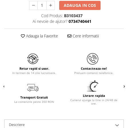
ADAUGA IN COS
Cod Produs:
B3103437
Ai nevoie de ajutor?
0734740441
Adauga la Favorite
Cere informatii
Retur rapid si usor.
Contacteaza-ne!
In termen de 14 zile lucratoare.
Preluam comenzi telefonice.
Livrare rapida
Transport Gratuit
Curierul ajunge la tine in 24/48 de
La comenzile peste 350 RON
ore.
Descriere