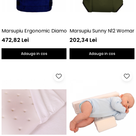
Marsupiu Ergonomic Diamond N18 Womar Zaffiro AN-NZ
Marsupiu Sunn
472,82 Lei
202,34 Lei
Adauga in cos
Adauga in cos