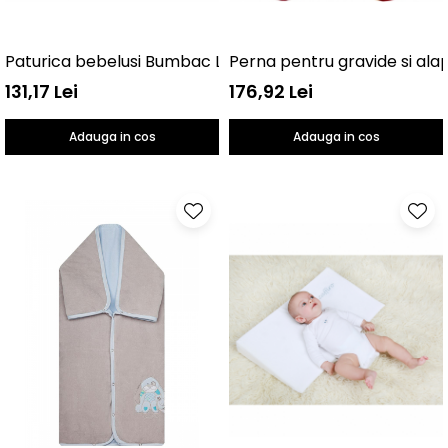
Paturica bebelusi Bumbac Linii 100x150 Womar Zaffiro A
Perna pentru gravide si al
131,17 Lei
176,92 Lei
Adauga in cos
Adauga in cos