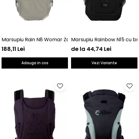
Marsupiu Rain N8 Womar Zaffiro AN-NN-08
Marsupiu Rainbow N15 cu b
188,11 Lei
de la 44,74 Lei
Adauga in cos
Vezi Variante