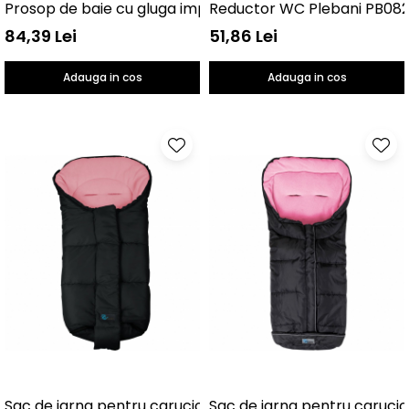
Prosop de baie cu gluga imprimeu velur 80 x 80 cm Wo
Reductor WC Plebani PB08
84,39 Lei
51,86 Lei
Adauga in cos
Adauga in cos
Sac de iarna pentru carucior Nordic Line Altabebe AL