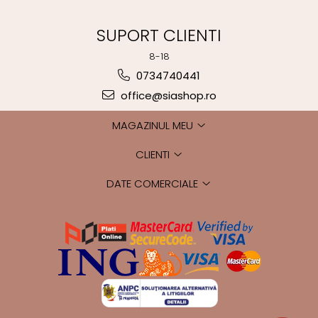
SUPORT CLIENTI
8-18
0734740441
office@siashop.ro
MAGAZINUL MEU
CLIENTI
DATE COMERCIALE