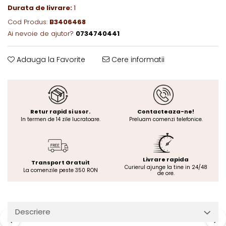
Durata de livrare:
1
Cod Produs:
B3406468
Ai nevoie de ajutor?
0734740441
Adauga la Favorite
Cere informatii
Retur rapid si usor.
Contacteaza-ne!
In termen de 14 zile lucratoare.
Preluam comenzi telefonice.
Livrare rapida
Transport Gratuit
Curierul ajunge la tine in 24/48
La comenzile peste 350 RON
de ore.
Descriere