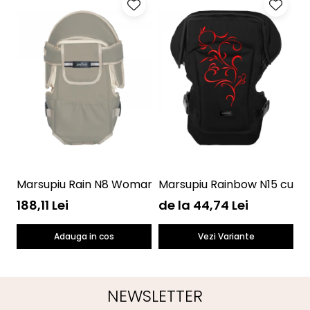
Marsupiu Rain N8 Womar Zaffiro AN-NN-08
Marsupiu Rainbow N15 cu b
M
188,11 Lei
de la 44,74 Lei
4
Adauga in cos
Vezi Variante
NEWSLETTER