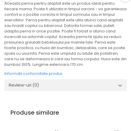
Aceasta perna pentru alaptat este un produs ideal pentru
fiecare mama. Poate fi utilizata in timpul sarcinii - va garanteaza
confort si o pozitie corecta in timpul somnului sau in timpul
exercitiilor. Perna pentru alaptat este utila atunci cand alaptatii
sau hraniti copilul cu biberonul. Datorita formei sale, puteti
adapta perna in orice pozitie. Poate fi folosit si atunci cand
incercati sa adormiti copilul. Aceasta perna te ajuta sa reduci
presiunea greutatii bebelusului pe mainile tale. Perna este
foarte practica, cu husa din bumbac, detasabila, care se poate
spala cu usurinta. Perna este umpluta cu bilute de polistiren,
care nu se deformeaza si care iau forma corpului. Husa este din
bumbac 100%. Lungime exterioara 170 cm.
Informatii conformitate produs
Review-uri
(0)
Produse similare