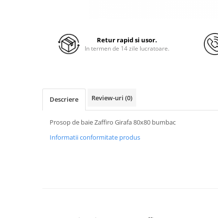
Retur rapid si usor.
In termen de 14 zile lucratoare.
Review-uri
(0)
Descriere
Prosop de baie Zaffiro Girafa 80x80 bumbac
Informatii conformitate produs