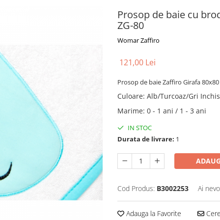
Prosop de baie cu bro
ZG-80
Womar Zaffiro
121,00 Lei
Prosop de baie Zaffiro Girafa 80x
Culoare
:
Alb/Turcoaz/Gri Inchis
Marime
:
0 - 1 ani / 1 - 3 ani
IN STOC
Durata de livrare:
1
ADAUG
Cod Produs:
B3002253
Ai nevo
Adauga la Favorite
Cere 