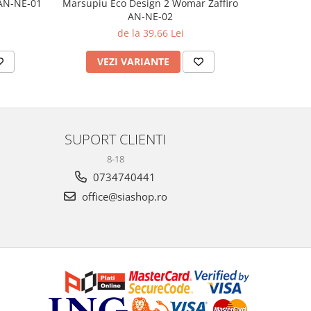
 AN-NE-01
Marsupiu Eco Design 2 Womar Zaffiro
Marsupi
AN-NE-02
Wom
de la 39,66 Lei
VEZI VARIANTE
AD
SUPORT CLIENTI
8-18
0734740441
office@siashop.ro