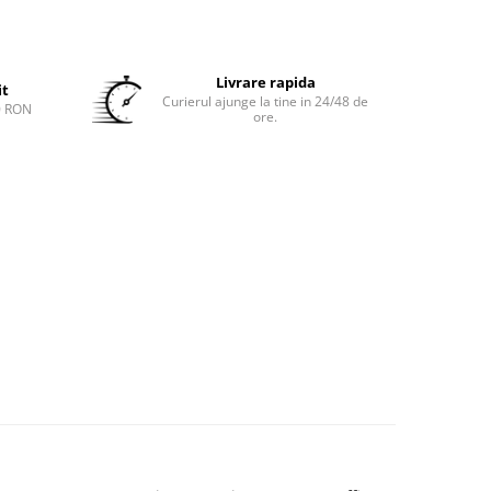
Livrare rapida
it
Curierul ajunge la tine in 24/48 de
0 RON
ore.