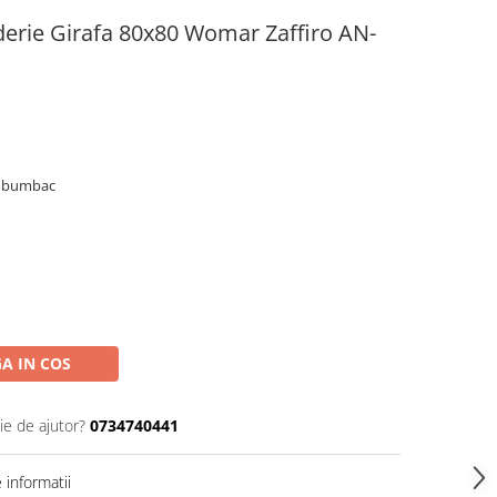
derie Girafa 80x80 Womar Zaffiro AN-
80 bumbac
A IN COS
ie de ajutor?
0734740441
informatii