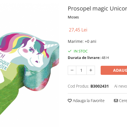
Prosopel magic Unico
Moses
27,45 Lei
Marime
:
+0 ani
IN STOC
Durata de livrare:
48 H
ADAUG
Cod Produs:
B3002431
Ai nevo
Adauga la Favorite
Cere 