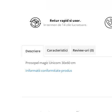
Retur rapid si usor.
In termen de 14 zile lucratoare.
Caracteristici
Review-uri
(0)
Descriere
Prosopel magic Unicorn 30x60 cm
Informatii conformitate produs