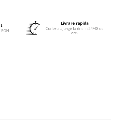
Livrare rapida
it
Curierul ajunge la tine in 24/48 de
0 RON
ore.