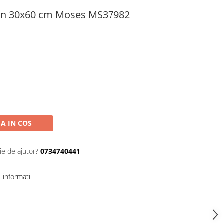
rn 30x60 cm Moses MS37982
A IN COS
ie de ajutor?
0734740441
informatii