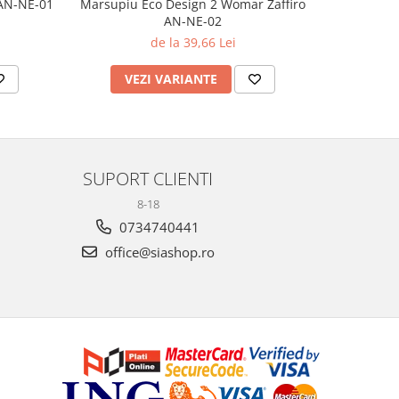
 AN-NE-01
Marsupiu Eco Design 2 Womar Zaffiro
Marsupi
AN-NE-02
Wom
de la 39,66 Lei
VEZI VARIANTE
AD
SUPORT CLIENTI
8-18
0734740441
office@siashop.ro