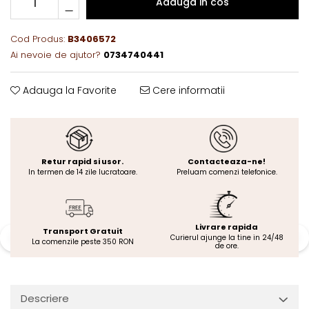
Adauga in cos
Cod Produs:
B3406572
Ai nevoie de ajutor?
0734740441
Adauga la Favorite
Cere informatii
Retur rapid si usor.
Contacteaza-ne!
In termen de 14 zile lucratoare.
Preluam comenzi telefonice.
Livrare rapida
Transport Gratuit
Curierul ajunge la tine in 24/48
La comenzile peste 350 RON
de ore.
Descriere