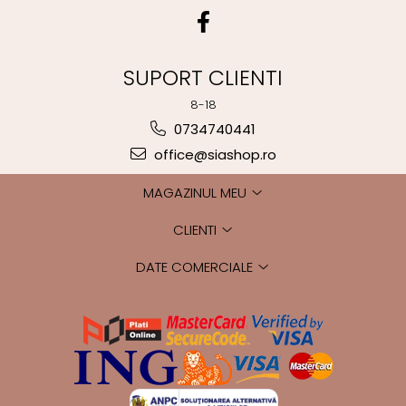
SUPORT CLIENTI
8-18
0734740441
office@siashop.ro
MAGAZINUL MEU
CLIENTI
DATE COMERCIALE