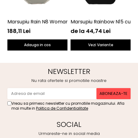
Marsupiu Rain N8 Womar Zaffiro AN-NN-08
Marsupiu Rainbow N15 cu b
M
188,11 Lei
de la 44,74 Lei
4
Adauga in cos
Vezi Variante
NEWSLETTER
Nu rata ofertele si promotiile noastre
Vreau sa primesc newsletter cu promotiile magazinului. Afla
mai multe in
Politica de Confidentialitate
SOCIAL
Urmareste-ne in social media