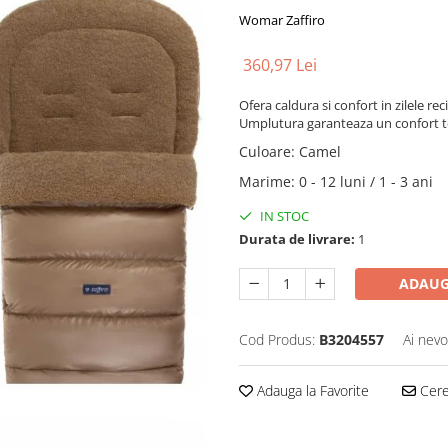
Womar Zaffiro
360,97 Lei
Ofera caldura si confort in zilele reci
Umplutura garanteaza un confort ter
Culoare
:
Camel
Marime
:
0 - 12 luni / 1 - 3 ani
IN STOC
Durata de livrare:
1
ADAUG
Cod Produs:
B3204557
Ai nevo
Adauga la Favorite
Cere 