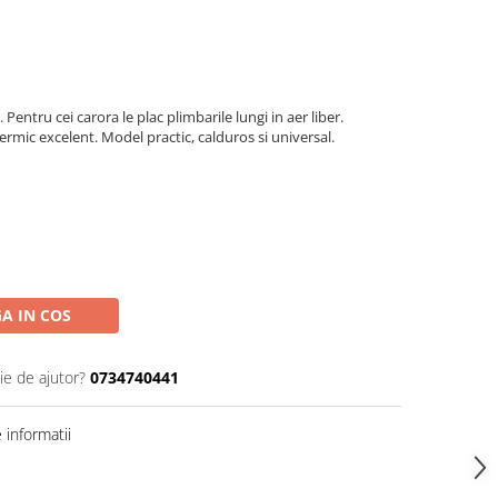
. Pentru cei carora le plac plimbarile lungi in aer liber.
mic excelent. Model practic, calduros si universal.
A IN COS
ie de ajutor?
0734740441
informatii