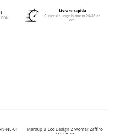
Livrare rapida
it
Curierul ajunge la tine in 24/48 de
0 RON
ore.
 AN-NE-01
Marsupiu Eco Design 2 Womar Zaffiro
Marsupi