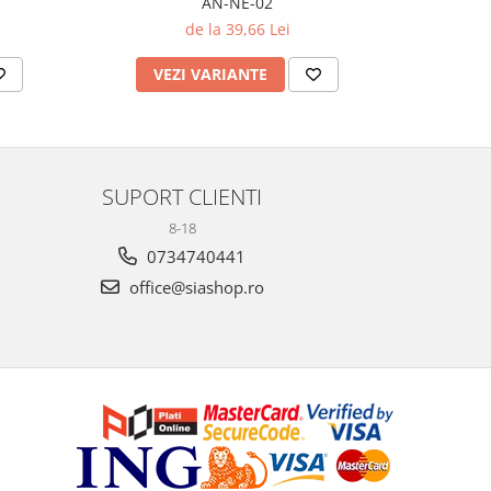
AN-NE-02
Wom
de la 39,66 Lei
VEZI VARIANTE
AD
SUPORT CLIENTI
8-18
0734740441
office@siashop.ro