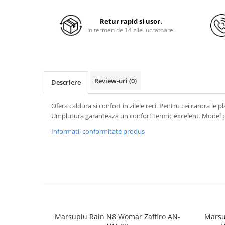
Retur rapid si usor.
In termen de 14 zile lucratoare.
Review-uri
(0)
Descriere
Ofera caldura si confort in zilele reci. Pentru cei carora le pl
Umplutura garanteaza un confort termic excelent. Model pra
Informatii conformitate produs
Marsupiu Rain N8 Womar Zaffiro AN-
Marsu