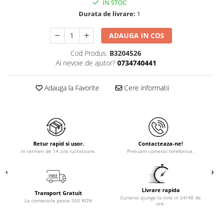
IN STOC
Durata de livrare:
1
ADAUGA IN COS
Cod Produs:
B3204526
Ai nevoie de ajutor?
0734740441
Adauga la Favorite
Cere informatii
Retur rapid si usor.
Contacteaza-ne!
In termen de 14 zile lucratoare.
Preluam comenzi telefonice.
Livrare rapida
Transport Gratuit
Curierul ajunge la tine in 24/48 de
La comenzile peste 350 RON
ore.