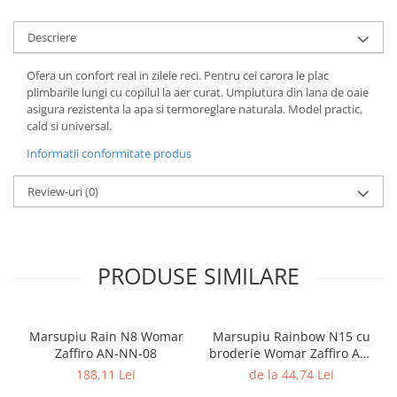
Descriere
Ofera un confort real in zilele reci. Pentru cei carora le plac
plimbarile lungi cu copilul la aer curat. Umplutura din lana de oaie
asigura rezistenta la apa si termoreglare naturala. Model practic,
cald si universal.
Informatii conformitate produs
Review-uri
(0)
PRODUSE SIMILARE
Marsupiu Rain N8 Womar
Marsupiu Rainbow N15 cu
Zaffiro AN-NN-08
broderie Womar Zaffiro AN-
NZ-15E
188,11 Lei
de la 44,74 Lei