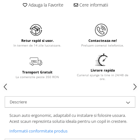
Adauga la Favorite
Cere informatii
Retur rapid si usor.
Contacteaza-ne!
In termen de 14 zile lucratoare.
Preluam comenzi telefonice.
Livrare rapida
Transport Gratuit
Curierul ajunge la tine in 24/48 de
La comenzile peste 350 RON
ore.
Descriere
Scaun auto ergonomic, adaptabil cu instalare si folosire usoara.
Acest scaun reprezinta solutia ideala pentru un copil in crestere.
Informatii conformitate produs