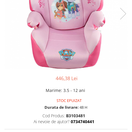
446,38 Lei
Marime
:
3.5 - 12 ani
STOC EPUIZAT
Durata de livrare:
48 H
Cod Produs:
B3103481
Ai nevoie de ajutor?
0734740441