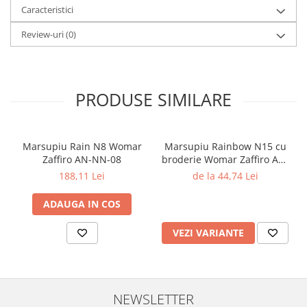
Caracteristici
Review-uri
(0)
PRODUSE SIMILARE
Marsupiu Rain N8 Womar
Marsupiu Rainbow N15 cu
Zaffiro AN-NN-08
broderie Womar Zaffiro AN-
NZ-15E
188,11 Lei
de la 44,74 Lei
ADAUGA IN COS
VEZI VARIANTE
NEWSLETTER