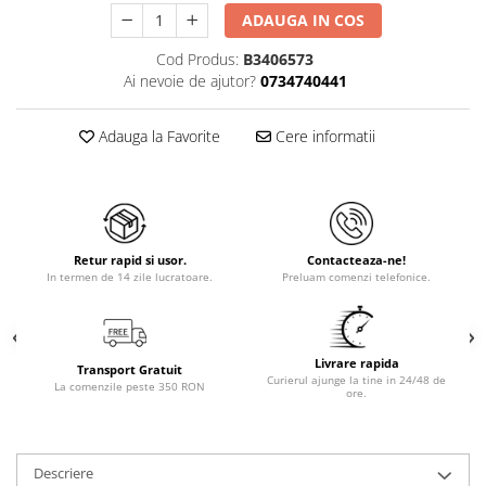
ADAUGA IN COS
Cod Produs:
B3406573
Ai nevoie de ajutor?
0734740441
Adauga la Favorite
Cere informatii
Retur rapid si usor.
Contacteaza-ne!
In termen de 14 zile lucratoare.
Preluam comenzi telefonice.
Livrare rapida
Transport Gratuit
Curierul ajunge la tine in 24/48 de
La comenzile peste 350 RON
ore.
Descriere