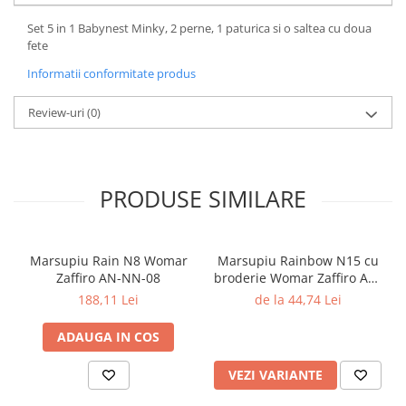
Set 5 in 1 Babynest Minky, 2 perne, 1 paturica si o saltea cu doua
fete
Informatii conformitate produs
Review-uri
(0)
PRODUSE SIMILARE
Marsupiu Rain N8 Womar
Marsupiu Rainbow N15 cu
Zaffiro AN-NN-08
broderie Womar Zaffiro AN-
NZ-15E
188,11 Lei
de la 44,74 Lei
ADAUGA IN COS
VEZI VARIANTE