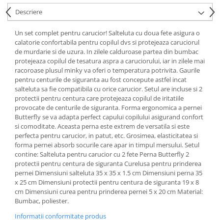
Descriere
Un set complet pentru carucior! Salteluta cu doua fete asigura o
calatorie confortabila pentru copilul dvs si protejeaza caruciorul
de murdarie si de uzura. In zilele calduroase partea din bumbac
protejeaza copilul de tesatura aspra a caruciorului, iar in zilele mai
racoroase plusul minky va oferi o temperatura potrivita. Gaurile
pentru centurile de siguranta au fost concepute astfel incat
salteluta sa fie compatibila cu orice carucior. Setul are incluse si 2
protectii pentru centura care protejeaza copilul de iritatiile
provocate de centurile de siguranta. Forma ergonomica a pernei
Butterfly se va adapta perfect capului copilului asigurand confort
si comoditate. Aceasta perna este extrem de versatila si este
perfecta pentru carucior, in patut, etc. Grosimea, elasticitatea si
forma pernei absorb socurile care apar in timpul mersului. Setul
contine: Salteluta pentru carucior cu 2 fete Perna Butterfly 2
protectii pentru centura de siguranta Curelusa pentru prinderea
pernei Dimensiuni salteluta 35 x 35 x 1.5 cm Dimensiuni perna 35
x 25 cm Dimensiuni protectii pentru centura de siguranta 19 x 8
cm Dimensiuni curea pentru prinderea pernei 5 x 20 cm Material:
Bumbac, poliester.
Informatii conformitate produs