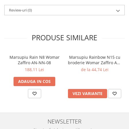
Review-uri
(0)
PRODUSE SIMILARE
Marsupiu Rain N8 Womar
Marsupiu Rainbow N15 cu
Zaffiro AN-NN-08
broderie Womar Zaffiro AN-
NZ-15E
188,11 Lei
de la 44,74 Lei
ADAUGA IN COS
VEZI VARIANTE
NEWSLETTER