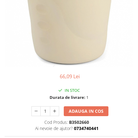
66,09 Lei
IN STOC
Durata de livrare:
1
ADAUGA IN COS
Cod Produs:
B3502660
Ai nevoie de ajutor?
0734740441