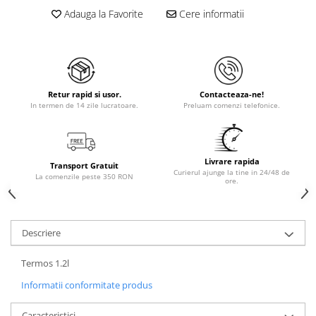
Adauga la Favorite
Cere informatii
Retur rapid si usor.
Contacteaza-ne!
In termen de 14 zile lucratoare.
Preluam comenzi telefonice.
Livrare rapida
Transport Gratuit
Curierul ajunge la tine in 24/48 de
La comenzile peste 350 RON
ore.
Descriere
Termos 1.2l
Informatii conformitate produs
Caracteristici