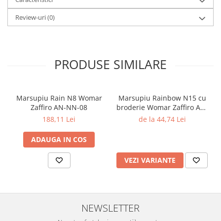
Review-uri
(0)
PRODUSE SIMILARE
Marsupiu Rain N8 Womar
Marsupiu Rainbow N15 cu
Zaffiro AN-NN-08
broderie Womar Zaffiro AN-
NZ-15E
188,11 Lei
de la 44,74 Lei
ADAUGA IN COS
VEZI VARIANTE
NEWSLETTER