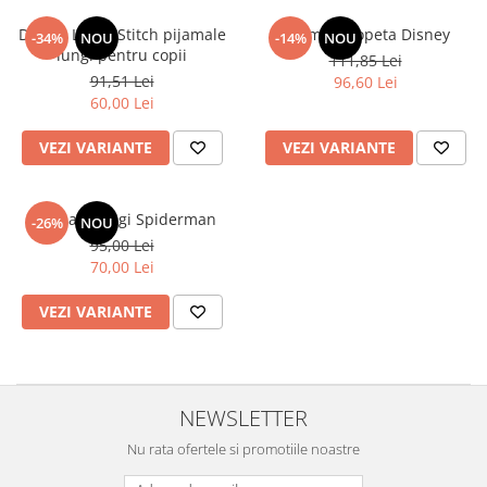
Disney Lilo și Stitch pijamale
Pijama salopeta Disney
-34%
NOU
-14%
NOU
lungi pentru copii
111,85 Lei
91,51 Lei
96,60 Lei
60,00 Lei
VEZI VARIANTE
VEZI VARIANTE
Pijamale lungi Spiderman
-26%
NOU
95,00 Lei
70,00 Lei
VEZI VARIANTE
NEWSLETTER
Nu rata ofertele si promotiile noastre