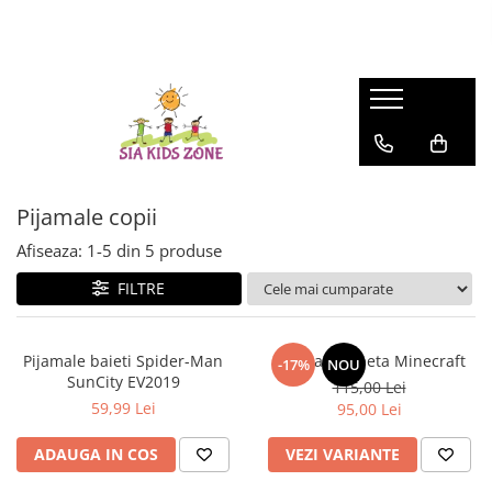
FASHION
MATERNITATE
JOCURI SI JUCARII
SCOALA SI GRADINITA
CAMERA COPILULUI
ACTIVITATI IN AER LIBER
HUNTRIX K-POP
Genti
Casute papusi
Ghiozdane
Patuturi
Accesorii pentru petrecere
Accesorii Beauty
Prosop de baie
Jucarii de rol
Penare
Patururi Baieti
Farfurii
Patuturi Fetite
Șervețele
Posete-genti
Machiaj
Umbrele
Pijamale copii
Afiseaza:
1-
5
din
5
produse
FILTRE
Pijamale baieti Spider-Man
Pijama salopeta Minecraft
-17%
NOU
SunCity EV2019
115,00 Lei
59,99 Lei
95,00 Lei
ADAUGA IN COS
VEZI VARIANTE