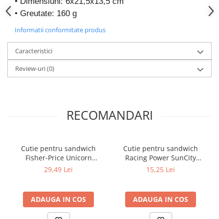
• Dimensiuni: 6x21,5x13,5 cm
• Greutate: 160 g
Informatii conformitate produs
Caracteristici
Review-uri
(0)
RECOMANDARI
Cutie pentru sandwich
Cutie pentru sandwich
Fisher-Price Unicorn
Racing Power SunCity
SunCity GIM57158265
STF29474
29,49 Lei
15,25 Lei
ADAUGA IN COS
ADAUGA IN COS