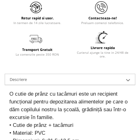
Retur rapid si usor.
Contacteaza-ne!
In termen de 14 zile lucratoare.
Preluam comenzi telefonice.
Livrare rapida
Transport Gratuit
Curierul ajunge la tine in 24/48 de
La comenzile peste 350 RON
ore.
Descriere
O cutie de prânz cu tacâmuri este un recipient
funcțional pentru depozitarea alimentelor pe care o
dăm copilului nostru la școală, grădiniță sau într-o
excursie în familie.
• Cutie de prânz + tacâmuri
• Material: PVC