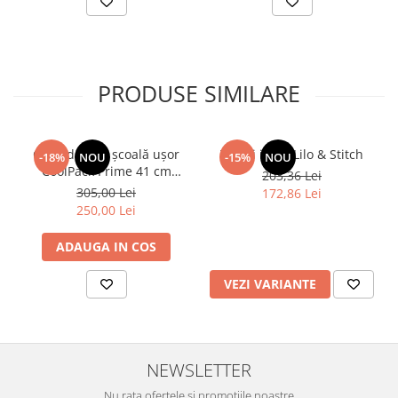
PRODUSE SIMILARE
Ghiozdan de școală ușor
Tenisi inalti Lilo & Stitch
-18%
NOU
-15%
NOU
CoolPack Prime 41 cm
203,36 Lei
DISNEY STITCH
305,00 Lei
172,86 Lei
250,00 Lei
ADAUGA IN COS
VEZI VARIANTE
NEWSLETTER
Nu rata ofertele si promotiile noastre