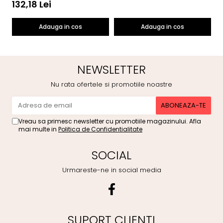
132,18 Lei
1
Adauga in cos
Adauga in cos
NEWSLETTER
Nu rata ofertele si promotiile noastre
Vreau sa primesc newsletter cu promotiile magazinului. Afla
mai multe in
Politica de Confidentialitate
SOCIAL
Urmareste-ne in social media
SUPORT CLIENTI