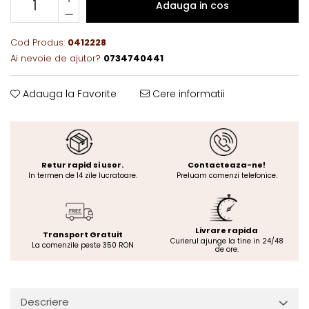
Adauga in cos
Cod Produs:
0412228
Ai nevoie de ajutor?
0734740441
Adauga la Favorite
Cere informatii
Retur rapid si usor.
Contacteaza-ne!
In termen de 14 zile lucratoare.
Preluam comenzi telefonice.
Livrare rapida
Transport Gratuit
Curierul ajunge la tine in 24/48
La comenzile peste 350 RON
de ore.
Descriere