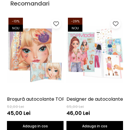
Recomandari
-13%
-29%
NOU
NOU
Broșură autocolante TOPModel Nail Design
Designer de autocolante m
52,00 Lei
65,00 Lei
48
45,00 Lei
46,00 Lei
4
Adauga in cos
Adauga in cos