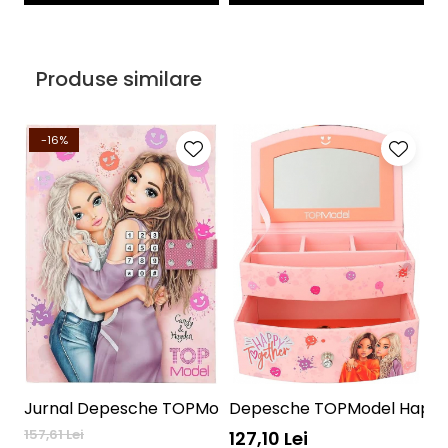
Produse similare
-16%
Jurnal Depesche TOPModel Happy Together 12421 cu cod n
J
157,61 Lei
15
127,10 Lei