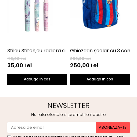
Stilou Stitch,cu radiera si cerneala termosensibila, pas
G
45,00 Lei
280,00 Lei
25
35,00 Lei
250,00 Lei
2
Adauga in cos
Adauga in cos
NEWSLETTER
Nu rata ofertele si promotiile noastre