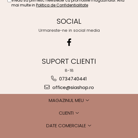
Vreau sa primesc newsletter cu promotiile magazinului. Afla
mai multe in
Politica de Confidentialitate
SOCIAL
Urmareste-ne in social media
SUPORT CLIENTI
8-18
0734740441
office@siashop.ro
MAGAZINUL MEU
CLIENTI
DATE COMERCIALE