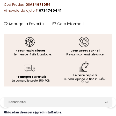
Cod Produs:
GIM34978054
Ai nevoie de ajutor?
0734740441
Adauga la Favorite
Cere informatii
Retur rapid si usor.
Contacteaza-ne!
In termen de 14 zile lucratoare.
Preluam comenzi telefonice.
Livrare rapida
Transport Gratuit
Curierul ajunge la tine in 24/48
La comenzile peste 350 RON
de ore.
Descriere
Ghiozdan de scoala /gradinita Barbie,