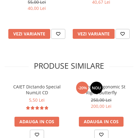
cu muzica 13.8x7 cm
cu muzica 13.8x7 cm
55,00 Lei
40,67 Lei
Depesche 12903
Depesche PT11966
40,00 Lei
VEZI VARIANTE
VEZI VARIANTE
PRODUSE SIMILARE
CAIET Dictando Special
Ghiozdan ergonomic St
-20%
NOU
NumLit CD
Right, Butterfly
5,50 Lei
250,00 Lei
200,00 Lei
ADAUGA IN COS
ADAUGA IN COS