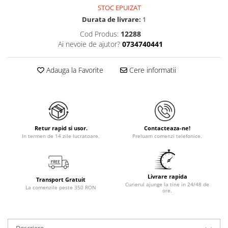
STOC EPUIZAT
Durata de livrare:
1
Cod Produs:
12288
Ai nevoie de ajutor?
0734740441
Adauga la Favorite
Cere informatii
Retur rapid si usor.
Contacteaza-ne!
In termen de 14 zile lucratoare.
Preluam comenzi telefonice.
Livrare rapida
Transport Gratuit
Curierul ajunge la tine in 24/48 de
La comenzile peste 350 RON
ore.